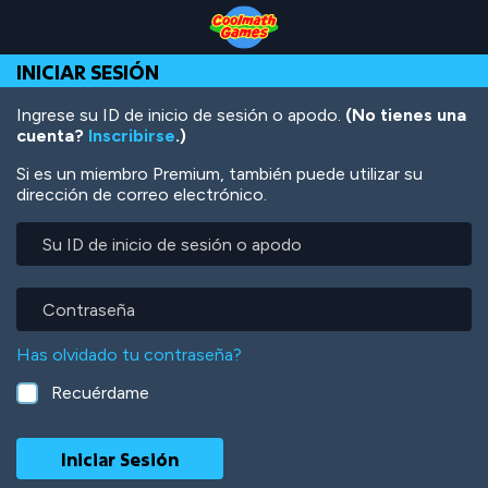
Skip
Skip
Skip
Skip
Pasar
to
to
to
to
al
Top
Navigation
Main
Footer
contenido
INICIAR SESIÓN
of
Content
principal
Page
Ingrese su ID de inicio de sesión o apodo.
(No tienes una
cuenta?
Inscribirse
.)
Si es un miembro Premium, también puede utilizar su
dirección de correo electrónico.
Su
ID
de
inicio
Contraseña
de
sesión
Has olvidado tu contraseña?
o
apodo
Recuérdame