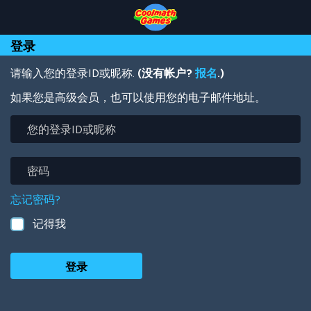
Skip
Skip
Skip
Skip
跳
to
to
to
to
转
Top
Navigation
Main
Footer
到
登录
of
Content
主
Page
要
内
请输入您的登录ID或昵称.
(没有帐户?
报名
.)
容
如果您是高级会员，也可以使用您的电子邮件地址。
您
的
登
录
密
ID
码
或
忘记密码?
昵
称
记得我