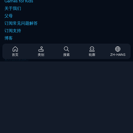
Games for Kids
关于我们
父母
订阅常见问题解答
订阅支持
博客
Developers
联系我们
首页
类别
搜索
轮廓
ZH-HANS
Accessibility
浏览游戏
策略游戏
技能游戏
数字游戏
逻辑游戏
内存游戏
经典游戏
科学游戏
地理游戏