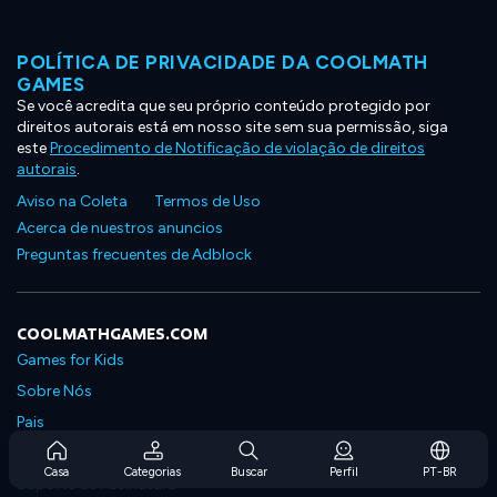
POLÍTICA DE PRIVACIDADE DA COOLMATH
GAMES
Se você acredita que seu próprio conteúdo protegido por
direitos autorais está em nosso site sem sua permissão, siga
este
Procedimento de Notificação de violação de direitos
autorais
.
Aviso na Coleta
Termos de Uso
Acerca de nuestros anuncios
Preguntas frecuentes de Adblock
COOLMATHGAMES.COM
Games for Kids
Sobre Nós
Pais
Perguntas Frequentes Sobre Assinaturas
Casa
Categorias
Buscar
Perfil
PT-BR
Suporte de Assinatura