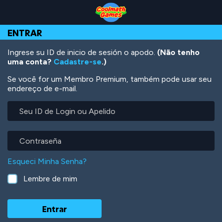
Skip
Skip
Skip
Skip
Ir
to
to
to
to
para
Top
Navigation
Main
Footer
o
ENTRAR
of
Content
conteúdo
Page
principal
Ingrese su ID de inicio de sesión o apodo.
(Não tenho
uma conta?
Cadastre-se
.)
Se você for um Membro Premium, também pode usar seu
endereço de e-mail.
Seu
ID
de
Login
Contraseña
ou
Apelido
Esqueci Minha Senha?
Lembre de mim