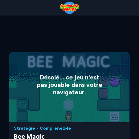
Skip
Skip
Skip
Skip
to
to
to
to
Top
Navigation
Main
Footer
of
Content
Page
Désolé... ce jeu n'est
pas jouable dans votre
navigateur.
Stratégie
>
Comprenez-le
Bee Magic