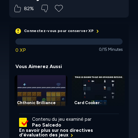
82%
Connectez-vous pour conserver XP
0 XP
0/15 Minutes
Vous Aimerez Aussi
Chthonic Brilliance
Card Cooker
Mi
Contenu du jeu examiné par
Pao Salcedo
En savoir plus sur nos directives
d'évaluation des jeux