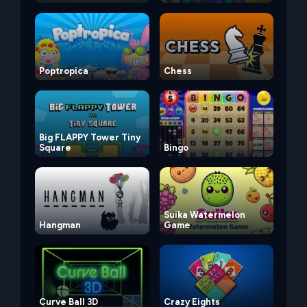
Poptropica
Chess
Big FLAPPY Tower Tiny
Square
Bingo
Suika Watermelon
Hangman
Game
Curve Ball 3D
Crazy Eights