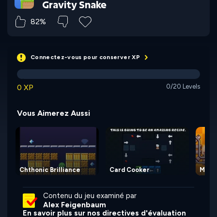
Gravity Snake
82%
Connectez-vous pour conserver XP
0 XP
0/20 Levels
Vous Aimerez Aussi
Chthonic Brilliance
Card Cooker
Mine
Contenu du jeu examiné par
Alex Feigenbaum
En savoir plus sur nos directives d'évaluation