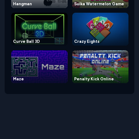
Hangman
Suika Watermelon Game
Curve Ball 3D
Crazy Eights
Maze
Penalty Kick Online