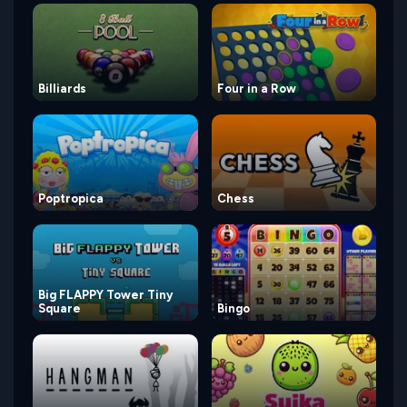
Billiards
Four in a Row
Poptropica
Chess
Big FLAPPY Tower Tiny
Square
Bingo