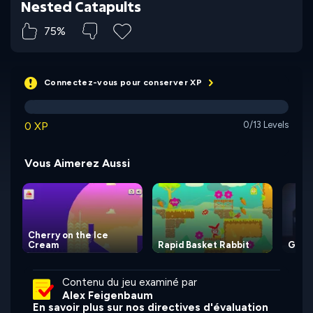
Nested Catapults
75%
Connectez-vous pour conserver XP
0 XP
0/13 Levels
Vous Aimerez Aussi
Cherry on the Ice
Cream
Rapid Basket Rabbit
Gravi
Contenu du jeu examiné par
Alex Feigenbaum
En savoir plus sur nos directives d'évaluation