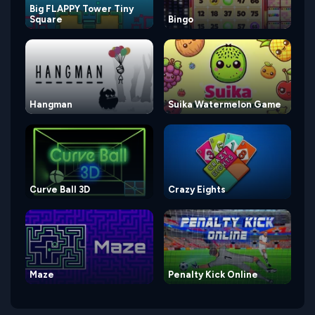
Big FLAPPY Tower Tiny
Square
Bingo
Hangman
Suika Watermelon Game
Curve Ball 3D
Crazy Eights
Maze
Penalty Kick Online