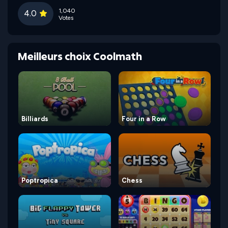
1,040
4.0
Votes
Meilleurs choix Coolmath
Billiards
Four in a Row
Poptropica
Chess