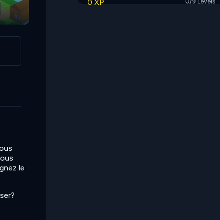
0 XP
0/9 Levels
vous
vous
gnez le
aser?