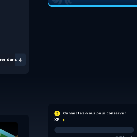
uer dans
3
Connectez-vous pour conserver
Cross the Gap
The Tail of the Serpent
XP