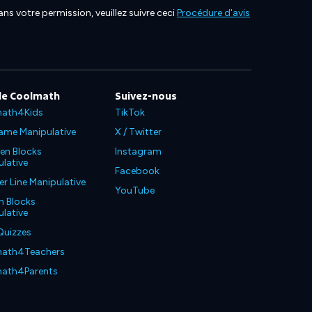
ns votre permission, veuillez suivre ceci
Procédure d'avis
de Coolmath
Suivez-nous
ath4Kids
TikTok
ame Manipulative
X / Twitter
en Blocks
Instagram
lative
Facebook
 Line Manipulative
YouTube
n Blocks
lative
Quizzes
ath4Teachers
ath4Parents