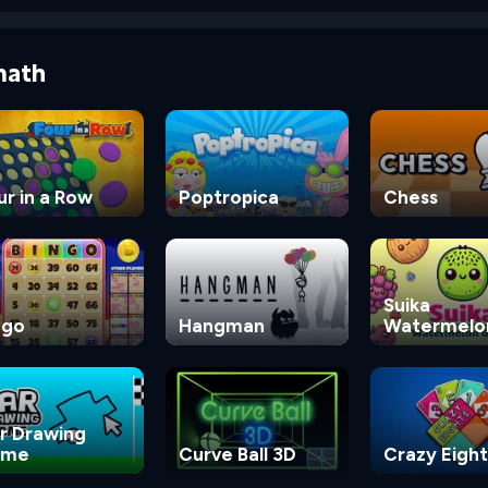
math
ur in a Row
Poptropica
Chess
Suika
ngo
Hangman
Watermelo
Game
r Drawing
ame
Curve Ball 3D
Crazy Eight