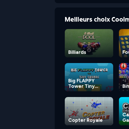
Meilleurs choix Cool
Billiards
Fo
Big FLAPPY
Tower Tiny
Bi
Square
Ca
Copter Royale
G