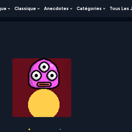
que
Classique
Anecdotes
Catégories
Tous Les 
Show
Show
Show
Show
nu
Submenu
Submenu
Submenu
Submenu
For
For
For
For
es
Logique
Classique
Anecdotes
Catégories