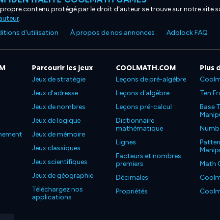
propre contenu protégé par le droit d'auteur se trouve sur notre site sa
'auteur
.
tions d'utilisation
À propos de nos annonces
Adblock FAQ
OM
Parcourir les jeux
COOLMATH.COM
Plus 
Jeux de stratégie
Leçons de pré-algèbre
Coolm
Jeux d'adresse
Leçons d'algèbre
Ten Fr
Jeux de nombres
Leçons pré-calcul
Base T
Manipu
Jeux de logique
Dictionnaire
mathématique
Number
nnement
Jeux de mémoire
Lignes
Patter
Jeux classiques
Manipu
Facteurs et nombres
Jeux scientifiques
premiers
Math 
Jeux de géographie
Décimales
Coolm
Téléchargez nos
Propriétés
Coolm
applications