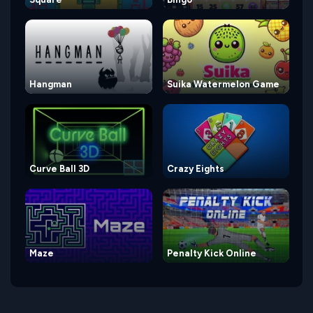
Hangman
Suika Watermelon Game
Curve Ball 3D
Crazy Eights
Maze
Penalty Kick Online