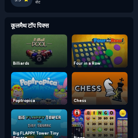
वोट
कूलमैथ टॉप पिक्स
Billiards
Four in a Row
Poptropica
Chess
Big FLAPPY Tower Tiny
Square
Bingo