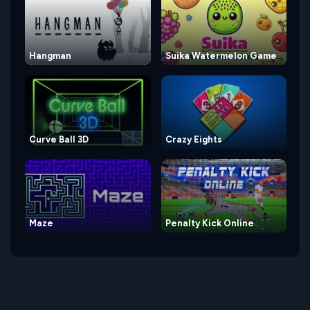
Hangman
Suika Watermelon Game
Curve Ball 3D
Crazy Eights
Maze
Penalty Kick Online