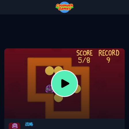
Skip
Skip
Skip
Skip
to
to
to
to
Top
Navigation
Main
Footer
of
Content
Page
战略