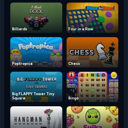
Billiards
Four in a Row
Poptropica
Chess
Big FLAPPY Tower Tiny
Square
Bingo