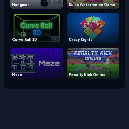
Hangman
Suika Watermelon Game
Curve Ball 3D
Crazy Eights
Maze
Penalty Kick Online