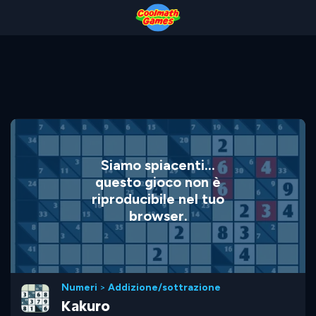
Skip
Skip
Skip
Skip
to
to
to
to
Top
Navigation
Main
Footer
of
Content
Page
Siamo spiacenti...
questo gioco non è
riproducibile nel tuo
browser.
Numeri
>
Addizione/sottrazione
Kakuro