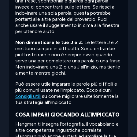
una frase, scomponila e guarda ogni parola
invece di concentrarti sulle lettere. Se riesci a
indovinare una sola parola, questa potrebbe
portarti alle altre parole del proverbio. Puoi
anche usare il suggerimento in cima alla finestra
per ulteriore aiuto.
Non dimenticare le tue J e Z.
Le lettere J e Z
mettono sempre in difficoltà. Sono entrambe
piuttosto rare e non è sempre ovvio quando
serve una per completare una parola o una frase.
Non indovinare una Z o una J all'inizio, ma tienile
a mente mentre giochi.
Può essere utile imparare le parole più difficili e
più comuni usate nell'impiccato. Ecco alcuni
consigli utili
su come migliorare ulteriormente la
tua strategia all'impiccato.
COSA IMPARI GIOCANDO ALL'IMPICCATO
Hangman ti insegna l'ortografia, il vocabolario e
altre competenze linguistiche correlate.
Hangman può anche aiutarti ad ampliare la tua