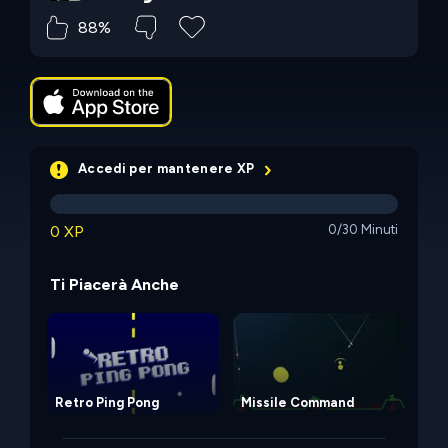
88%
Accedi per mantenere XP
0 XP
0/30 Minuti
Ti Piacerà Anche
Retro Ping Pong
Missile Command
Wo