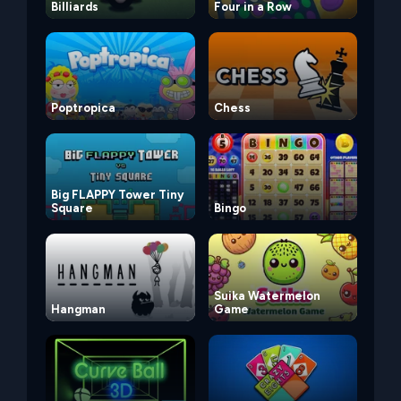
Billiards
Four in a Row
Poptropica
Chess
Big FLAPPY Tower Tiny
Square
Bingo
Suika Watermelon
Hangman
Game