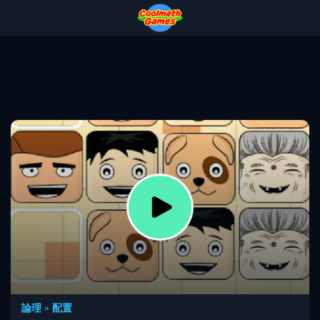
Skip
Skip
Skip
Skip
to
to
to
to
Top
Navigation
Main
Footer
of
Content
Page
論理
>
配置