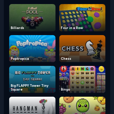
Billiards
Four in a Row
Poptropica
Chess
Big FLAPPY Tower Tiny
Square
Bingo