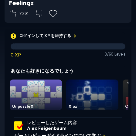
Feelingz
73%
ログインして XP を維持する
0 XP
0/60 Levels
あなたも好きになるでしょう
UnpuzzleX
Xlox
Cube
レビューしたゲーム内容
Alex Feigenbaum
ゲームレビューガイドラインについて学ぶ