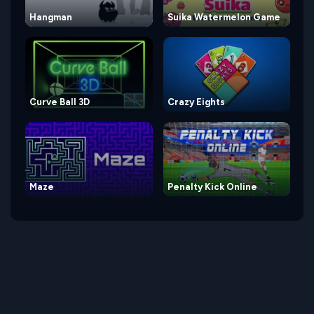
Hangman
Suika Watermelon Game
Curve Ball 3D
Crazy Eights
Maze
Penalty Kick Online