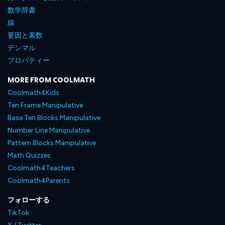
数学辞書
線
要因と素数
デシマル
プロパティー
MORE FROM COOLMATH
Coolmath4Kids
Ten Frame Manipulative
Base Ten Blocks Manipulative
Number Line Manipulative
Pattern Blocks Manipulative
Math Quizzes
Coolmath4Teachers
Coolmath4Parents
フォローする
TikTok