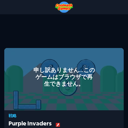
Skip
Skip
Skip
Skip
to
to
to
to
Top
Navigation
Main
Footer
of
Content
Page
申し訳ありません...この
ゲームはブラウザで再
生できません。
戦略
Purple Invaders