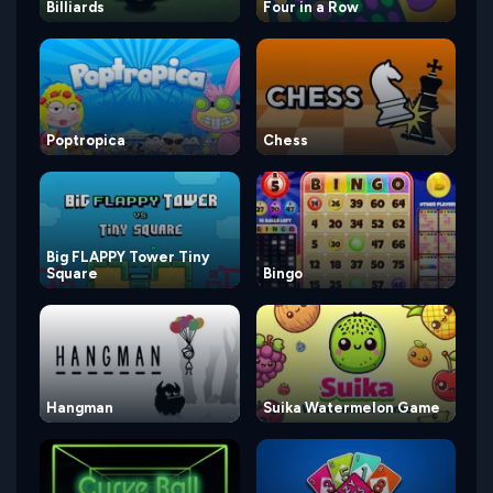
Billiards
Four in a Row
Poptropica
Chess
Big FLAPPY Tower Tiny
Square
Bingo
Hangman
Suika Watermelon Game