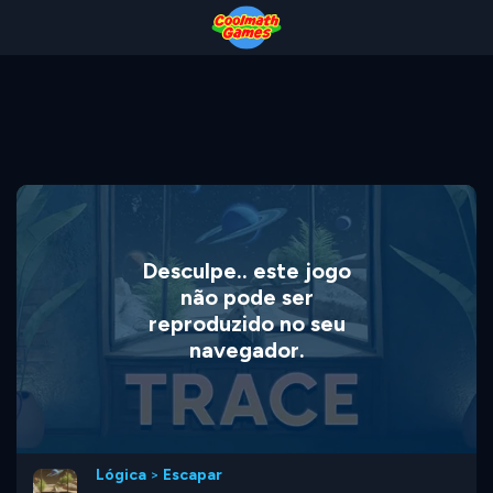
Skip
Skip
Skip
Skip
to
to
to
to
Top
Navigation
Main
Footer
of
Content
Page
Desculpe.. este jogo
não pode ser
reproduzido no seu
navegador.
Lógica
>
Escapar