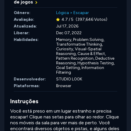
de jogos
Gênero:
Lógica
>
Escapar
Avaliação:
4.7 / 5
(397,646 Votos)
Atualizada:
Jul 17, 2026
Liberar:
Dec 07, 2022
Habilidades:
Memory,
Problem Solving,
Transformative Thinking,
Curiosity,
Visual-Spatial
Reasoning,
Cause & Effect,
Pattern Recognition,
Deductive
Reasoning,
Hypothesis Testing,
Goal Setting,
Information
Filtering
Desenvolvedor:
STUDIO L00K
Plataformas:
Browser
Instruções
Você está preso em um lugar estranho e precisa
escapar! Clique nas setas para olhar ao redor. Clique
nos móveis da sala para ver mais de perto. Você
encontrará diversos objetos e pistas, e alguns deles