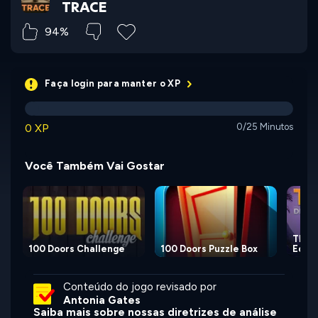
TRACE
94%
Faça login para manter o XP
0 XP
0/25 Minutos
Você Também Vai Gostar
TRACE
100 Doors Challenge
100 Doors Puzzle Box
Editi
Conteúdo do jogo revisado por
Antonia Gates
Saiba mais sobre nossas diretrizes de análise