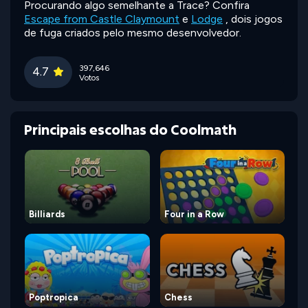
Procurando algo semelhante a Trace? Confira
Escape from Castle Claymount
e
Lodge
, dois jogos
de fuga criados pelo mesmo desenvolvedor.
397,646
4.7
Votos
Principais escolhas do Coolmath
Billiards
Four in a Row
Poptropica
Chess