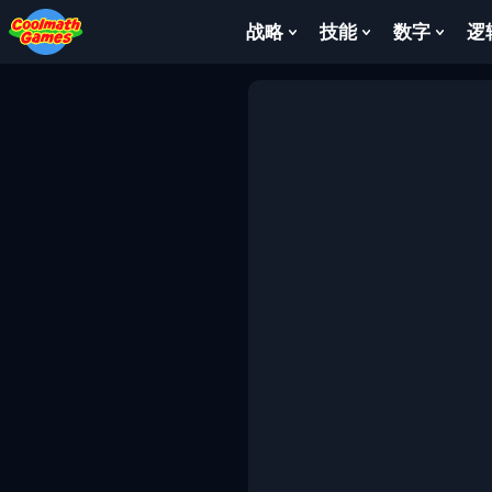
Skip
Skip
Skip
Skip
to
to
to
to
战略
技能
数字
逻
Show
Show
Show
Top
Navigation
Main
Footer
Submenu
Submenu
Subm
of
Content
For
For
For
Page
战
技
数
略
能
字