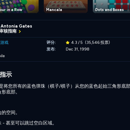
our in a Row
Mancala
Dots and Boxes
Antonia Gates
审核指南
盘游戏
评分:
4.3 / 5
(35,546 投票)
发布:
Dec 31, 1998
ile
s 指示
rs 的目的是将您所有的蓝色弹珠（棋子/棋子）从您的蓝色起始三角形底
角形底部。
边的空间。
 - 甚至可以跳过空白区域。