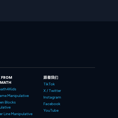
 FROM
跟着我们
LMATH
TikTok
ath4Kids
X / Twitter
ame Manipulative
Instagram
en Blocks
Facebook
lative
YouTube
 Line Manipulative