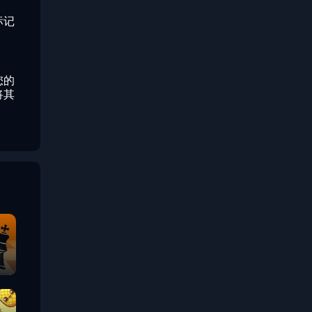
标记
您的
将其