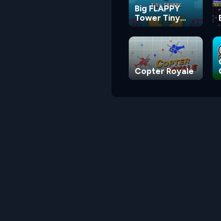
Big FLAPPY
Tower Tiny
Square
Copter Royale