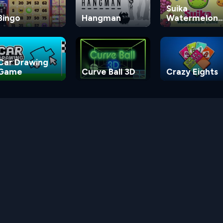
Suika
Bingo
Hangman
Watermelon
Game
Car Drawing
Game
Curve Ball 3D
Crazy Eights