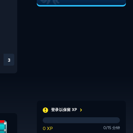
3
登录以保留 XP
Pirate Ba
Snakes and Ladders
Ludo
Ahoy!
0 XP
0/15 分钟