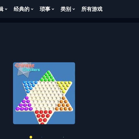
辑
经典的
琐事
类别
所有游戏
Show
Show
Show
Show
enu
Submenu
Submenu
Submenu
Submenu
For
For
For
For
逻
经
琐
类
辑
典
事
别
的