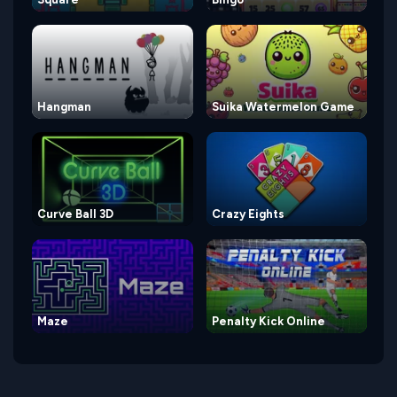
Hangman
Suika Watermelon Game
Curve Ball 3D
Crazy Eights
Maze
Penalty Kick Online