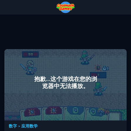
Skip
Skip
Skip
Skip
to
to
to
to
Top
Navigation
Main
Footer
of
Content
Page
抱歉...这个游戏在您的浏
览器中无法播放。
数字
>
应用数学