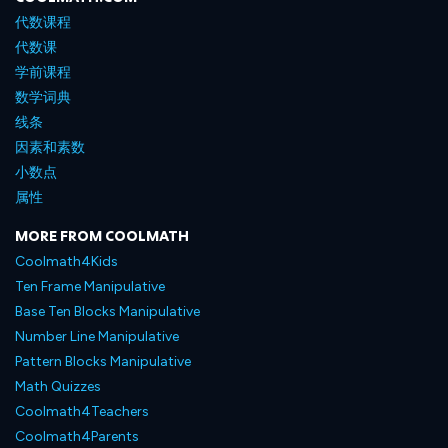
代数课程
代数课
学前课程
数学词典
线条
因素和素数
小数点
属性
MORE FROM COOLMATH
Coolmath4Kids
Ten Frame Manipulative
Base Ten Blocks Manipulative
Number Line Manipulative
Pattern Blocks Manipulative
Math Quizzes
Coolmath4Teachers
Coolmath4Parents