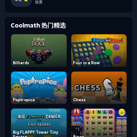
投票
Coolmath 热门精选
Billiards
Four in a Row
Poptropica
Chess
Big FLAPPY Tower Tiny
Square
Bingo