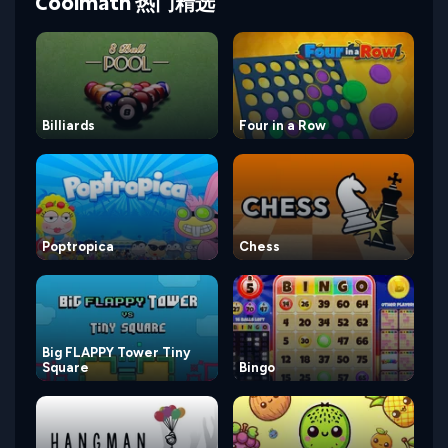
Coolmath 热门精选
Billiards
Four in a Row
Poptropica
Chess
Big FLAPPY Tower Tiny
Square
Bingo