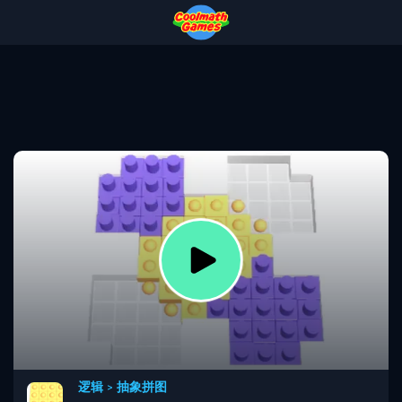
Skip
Skip
Skip
Skip
to
to
to
to
Top
Navigation
Main
Footer
of
Content
Page
逻辑
>
抽象拼图