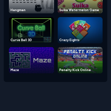
Hangman
Suika Watermelon Game
Curve Ball 3D
Crazy Eights
Maze
Penalty Kick Online