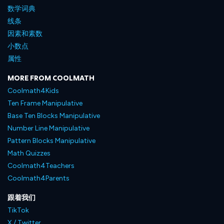
数学词典
线条
因素和素数
小数点
属性
MORE FROM COOLMATH
Coolmath4Kids
Ten Frame Manipulative
Base Ten Blocks Manipulative
Number Line Manipulative
Pattern Blocks Manipulative
Math Quizzes
Coolmath4Teachers
Coolmath4Parents
跟着我们
TikTok
X / Twitter