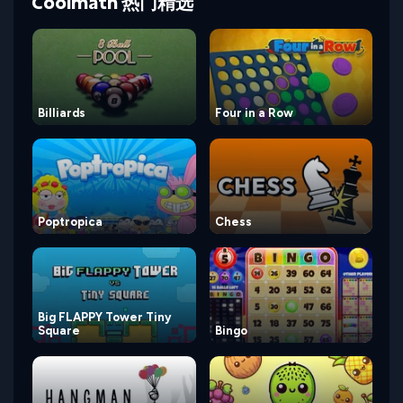
Coolmath 热门精选
Billiards
Four in a Row
Poptropica
Chess
Big FLAPPY Tower Tiny
Square
Bingo