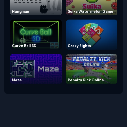
Hangman
Suika Watermelon Game
Curve Ball 3D
Crazy Eights
Maze
Penalty Kick Online