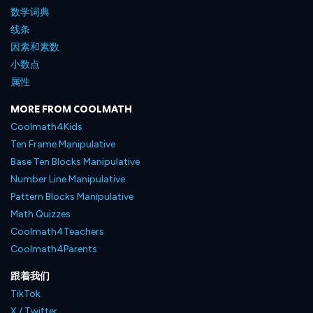
数学词典
线条
因素和素数
小数点
属性
MORE FROM COOLMATH
Coolmath4Kids
Ten Frame Manipulative
Base Ten Blocks Manipulative
Number Line Manipulative
Pattern Blocks Manipulative
Math Quizzes
Coolmath4Teachers
Coolmath4Parents
跟着我们
TikTok
X / Twitter