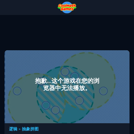
Skip
Skip
Skip
Skip
to
to
to
to
Top
Navigation
Main
Footer
of
Content
Page
抱歉...这个游戏在您的浏
览器中无法播放。
逻辑
>
抽象拼图