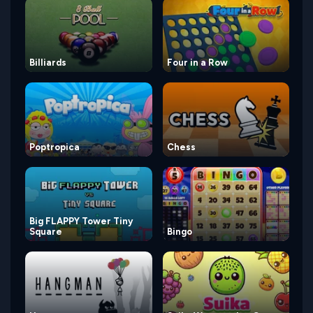
Billiards
Four in a Row
Poptropica
Chess
Big FLAPPY Tower Tiny
Square
Bingo