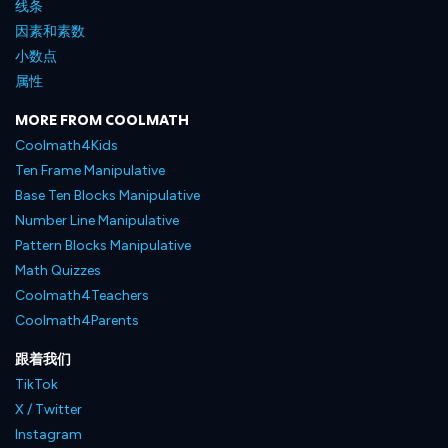
线条
因素和素数
小数点
属性
MORE FROM COOLMATH
Coolmath4Kids
Ten Frame Manipulative
Base Ten Blocks Manipulative
Number Line Manipulative
Pattern Blocks Manipulative
Math Quizzes
Coolmath4Teachers
Coolmath4Parents
跟着我们
TikTok
X / Twitter
Instagram