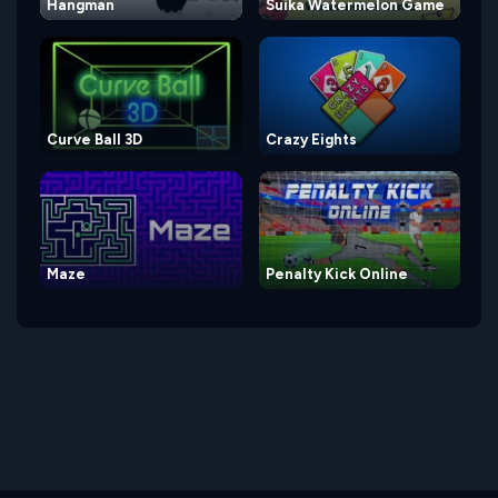
Hangman
Suika Watermelon Game
Curve Ball 3D
Crazy Eights
Maze
Penalty Kick Online