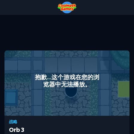
Skip
Skip
Skip
Skip
to
to
to
to
Top
Navigation
Main
Footer
of
Content
Page
抱歉...这个游戏在您的浏
览器中无法播放。
战略
Orb 3