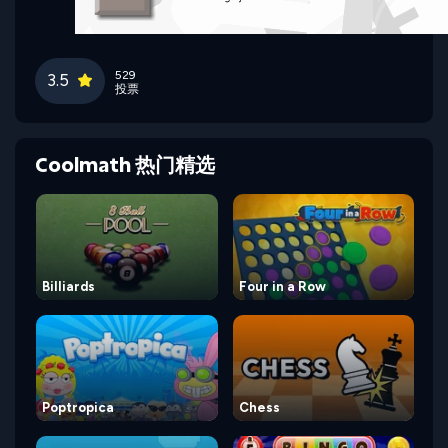
529
3.5
投票
Coolmath 热门精选
Billiards
Four in a Row
Poptropica
Chess