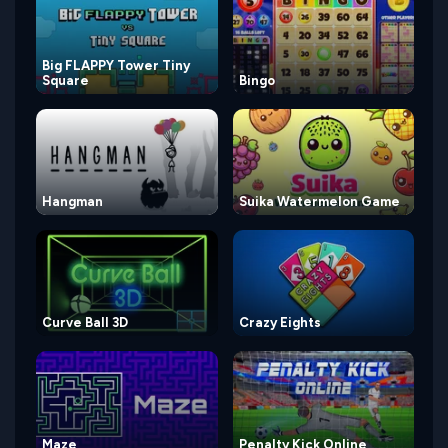
Big FLAPPY Tower Tiny
Square
Bingo
Hangman
Suika Watermelon Game
Curve Ball 3D
Crazy Eights
Maze
Penalty Kick Online