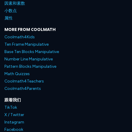
因素和素数
小数点
属性
MORE FROM COOLMATH
Coolmath4Kids
Ten Frame Manipulative
Base Ten Blocks Manipulative
Number Line Manipulative
Pattern Blocks Manipulative
Math Quizzes
Coolmath4Teachers
Coolmath4Parents
跟着我们
TikTok
X / Twitter
Instagram
Facebook