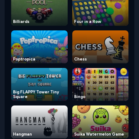
Billiards
Four in a Row
Poptropica
Chess
Big FLAPPY Tower Tiny
Square
Bingo
Hangman
Suika Watermelon Game