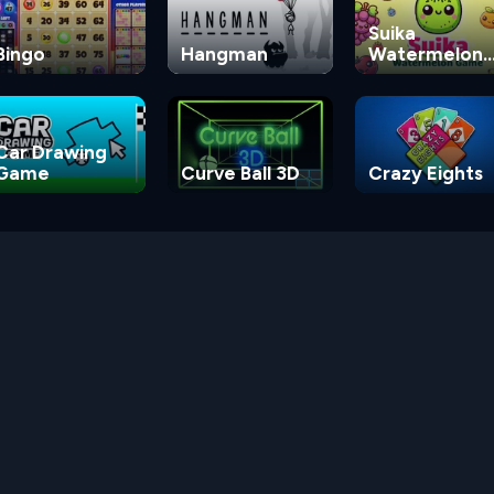
Suika
Bingo
Hangman
Watermelon
Game
Car Drawing
Game
Curve Ball 3D
Crazy Eights