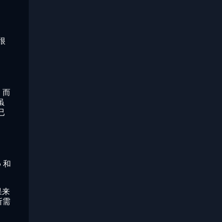
很
，而
虽
已
 和
果来
所需