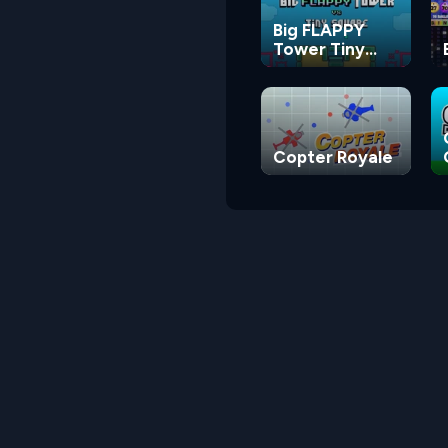
Big FLAPPY
Tower Tiny
Square
Copter Royale