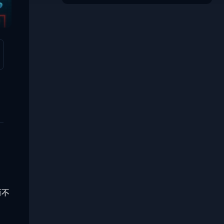
Space Obby
而不
？