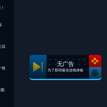
您！
反
它后
无广告
个简
为了获得最佳游戏体验
形图