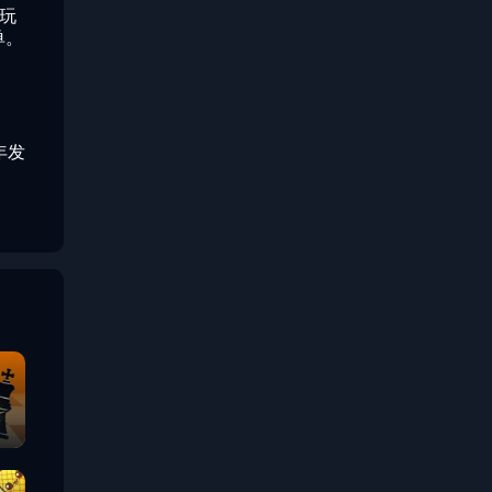
玩
单。
 年发