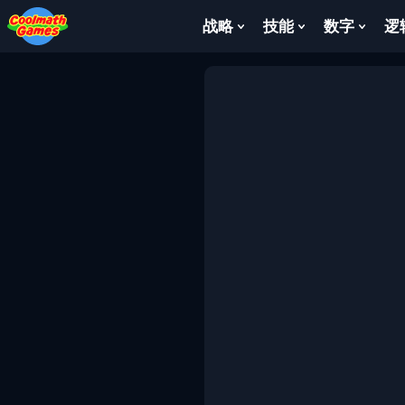
Skip
Skip
Skip
Skip
to
to
to
to
战略
技能
数字
逻
Show
Show
Show
Top
Navigation
Main
Footer
Submenu
Submenu
Subm
of
Content
For
For
For
Page
战
技
数
略
能
字