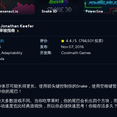
exanaut.io
Snake 3D
Powerline
Jonathan Keefer
审核指南
古的
评分:
4.4 / 5
(766,501 投票)
6
发布:
Nov 07, 2016
,
Adaptability
开发商:
Coolmath Games
ile
体尽可能长得更长。使用箭头键控制你的Snake，使用空格键暂
掉你的尾巴！
ke 游戏与大多数游戏不同。当你吃苹果时，你的尾巴会长出四个方块，
 的移动速度也比经典游戏快，所以你必须快速思考！你能存活多久