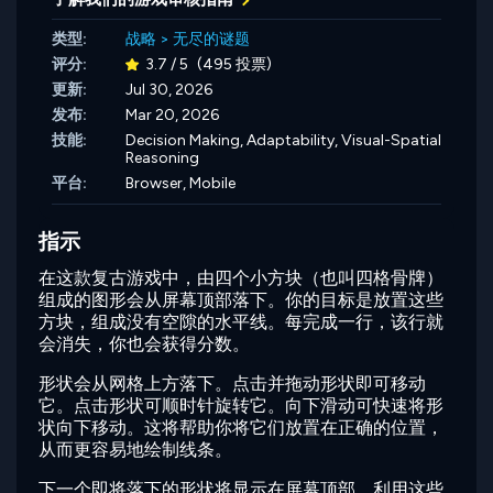
类型:
战略
>
无尽的谜题
评分:
3.7 / 5
(495 投票)
更新:
Jul 30, 2026
发布:
Mar 20, 2026
技能:
Decision Making,
Adaptability,
Visual-Spatial
Reasoning
平台:
Browser, Mobile
指示
在这款复古游戏中，由四个小方块（也叫四格骨牌）
组成的图形会从屏幕顶部落下。你的目标是放置这些
方块，组成没有空隙的水平线。每完成一行，该行就
会消失，你也会获得分数。
形状会从网格上方落下。点击并拖动形状即可移动
它。点击形状可顺时针旋转它。向下滑动可快速将形
状向下移动。这将帮助你将它们放置在正确的位置，
从而更容易地绘制线条。
下一个即将落下的形状将显示在屏幕顶部。利用这些