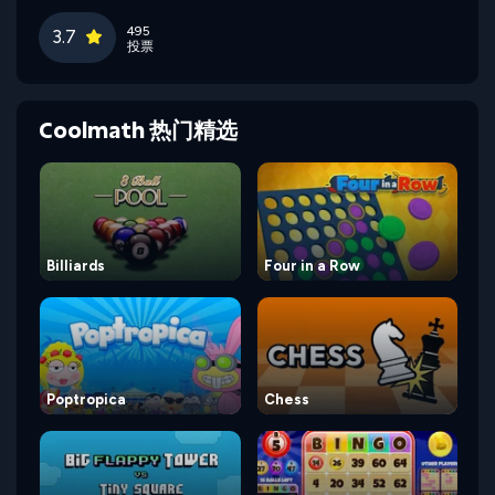
495
3.7
投票
Coolmath 热门精选
Billiards
Four in a Row
Poptropica
Chess