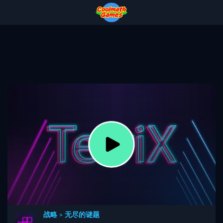
Skip
Skip
Skip
Skip
to
to
to
to
Top
Navigation
Main
Footer
of
Content
Page
战略
>
无尽的谜题