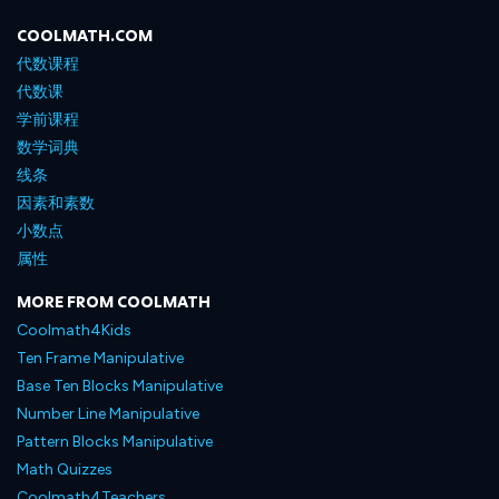
COOLMATH.COM
代数课程
代数课
学前课程
数学词典
线条
因素和素数
小数点
属性
MORE FROM COOLMATH
Coolmath4Kids
Ten Frame Manipulative
Base Ten Blocks Manipulative
Number Line Manipulative
Pattern Blocks Manipulative
Math Quizzes
Coolmath4Teachers