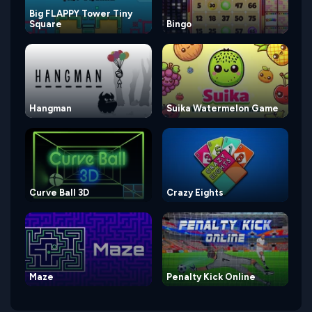
Big FLAPPY Tower Tiny
Square
Bingo
Hangman
Suika Watermelon Game
Curve Ball 3D
Crazy Eights
Maze
Penalty Kick Online