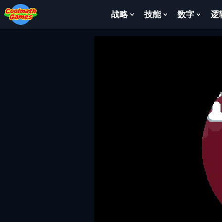
Skip
Skip
Skip
Skip
to
to
to
to
战略
技能
数字
逻
Show
Show
Show
Top
Navigation
Main
Footer
Submenu
Submenu
Subm
of
Content
For
For
For
Page
战
技
数
略
能
字