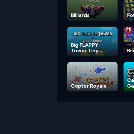
Billiards
Fo
Big FLAPPY
Tower Tiny
Bi
Square
Ca
Copter Royale
G