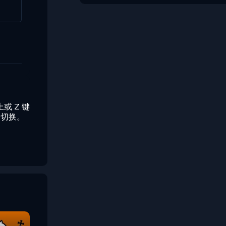
或 Z 键
间切换。