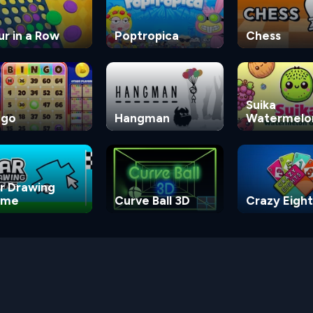
ur in a Row
Poptropica
Chess
Suika
ngo
Hangman
Watermelo
Game
r Drawing
ame
Curve Ball 3D
Crazy Eight