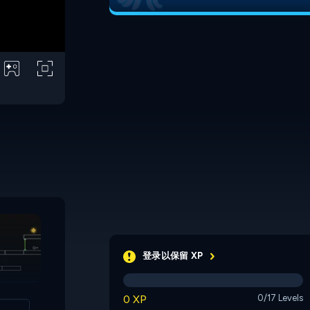
Roboduo
Twin Switch
登录以保留 XP
0 XP
0/17 Levels