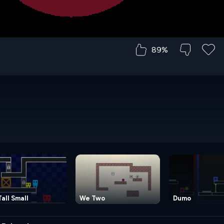
89%
Tall Small
We Two
Dumo