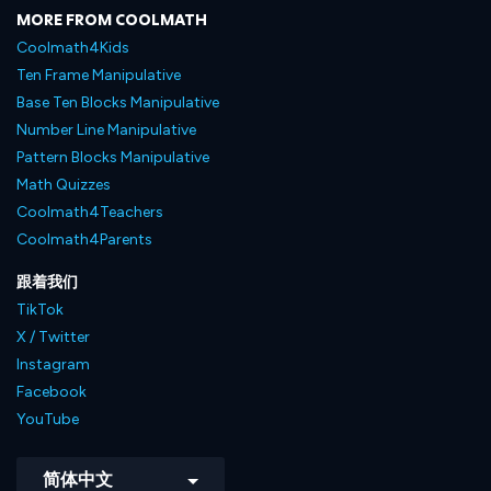
MORE FROM COOLMATH
Coolmath4Kids
Ten Frame Manipulative
Base Ten Blocks Manipulative
Number Line Manipulative
Pattern Blocks Manipulative
Math Quizzes
Coolmath4Teachers
Coolmath4Parents
跟着我们
TikTok
X / Twitter
Instagram
Facebook
YouTube
简体中文