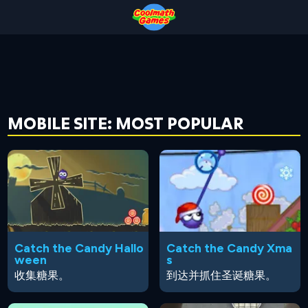
Skip
Skip
Skip
Skip
to
to
to
to
Top
Navigation
Main
Footer
of
Content
Page
MOBILE SITE: MOST POPULAR
Catch the Candy Hallo
Catch the Candy Xma
ween
s
收集糖果。
到达并抓住圣诞糖果。