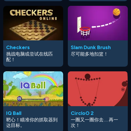
Checkers
Slam Dunk Brush
挑战电脑或尝试在线匹
尽可能多地扣篮！
配！
IQ Ball
CircloO 2
靶心！瞄准你的抓取器到
一圈又一圈你去......再一
达目标。
次！