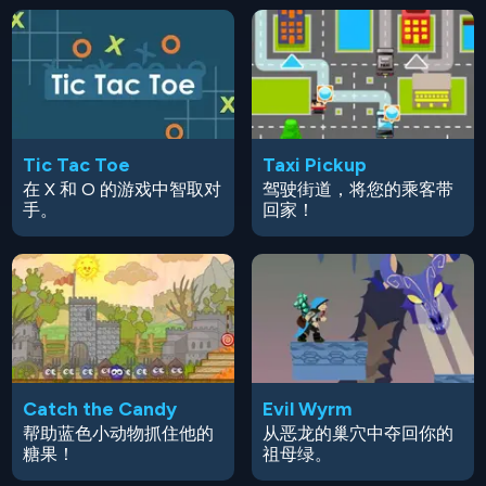
Tic Tac Toe
Taxi Pickup
在 X 和 O 的游戏中智取对
驾驶街道，将您的乘客带
手。
回家！
Catch the Candy
Evil Wyrm
帮助蓝色小动物抓住他的
从恶龙的巢穴中夺回你的
糖果！
祖母绿。