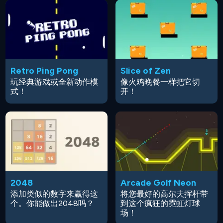
Retro Ping Pong
Slice of Zen
玩经典游戏或全新动作模
像火鸡晚餐一样把它切
式！
开！
2048
Arcade Golf Neon
添加类似的数字来赢得这
将您最好的高尔夫挥杆带
个。你能做出2048吗？
到这个疯狂的霓虹灯球
场！