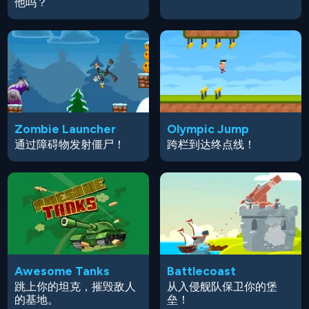
他吗？
Zombie Launcher
Olympic Jump
通过障碍物发射僵尸！
跨栏到达终点线！
Awesome Tanks
Battlecoast
跳上你的坦克，摧毁敌人
从入侵舰队保卫你的堡
的基地。
垒！