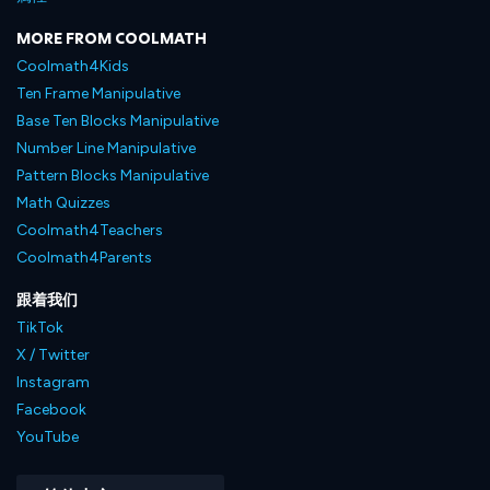
MORE FROM COOLMATH
Coolmath4Kids
Ten Frame Manipulative
Base Ten Blocks Manipulative
Number Line Manipulative
Pattern Blocks Manipulative
Math Quizzes
Coolmath4Teachers
Coolmath4Parents
跟着我们
TikTok
X / Twitter
Instagram
Facebook
YouTube