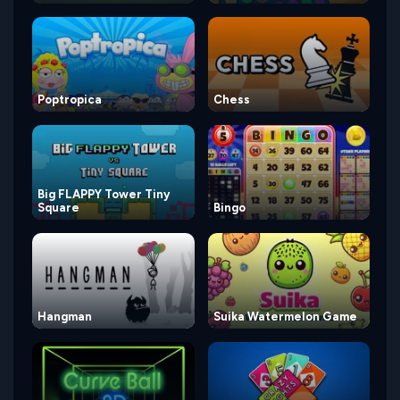
Poptropica
Chess
Big FLAPPY Tower Tiny
Square
Bingo
Hangman
Suika Watermelon Game