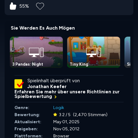
55%
Sie Werden Es Auch Mögen
3 Pandas: Night
Tiny King
Simpl
Spielinhalt überprüft von
Jonathan Keefer
Erfahren Sie mehr über unsere Richtlinien zur
Spielbewertung
Genre:
Logik
Bewertung:
3.2 / 5
(2,470 Stimmen)
Aktualisiert:
May 01, 2025
Freigeben:
Nov 05, 2012
Plattformen:
Browser