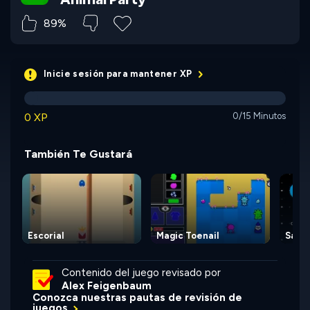
89%
Inicie sesión para mantener XP
0 XP
0/15 Minutos
También Te Gustará
Escorial
Magic Toenail
Salv
Contenido del juego revisado por
Alex Feigenbaum
Conozca nuestras pautas de revisión de
juegos