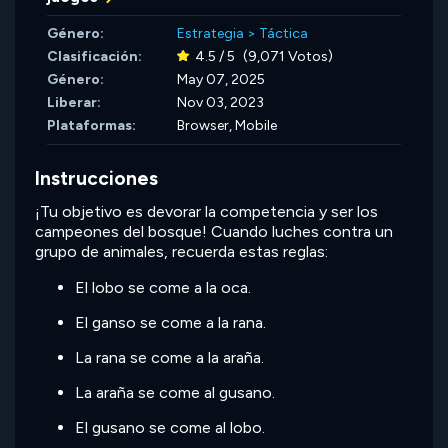
Género:
Estrategia
>
Táctica
Clasificación:
4.5 / 5
(9,071 Votos)
Género:
May 07, 2025
Liberar:
Nov 03, 2023
Plataformas:
Browser, Mobile
Instrucciones
¡Tu objetivo es devorar la competencia y ser los
campeones del bosque! Cuando luches contra un
grupo de animales, recuerda estas reglas:
El lobo se come a la oca.
El ganso se come a la rana.
La rana se come a la araña.
La araña se come al gusano.
El gusano se come al lobo.