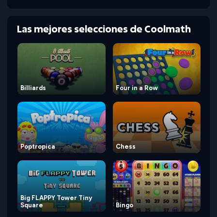
Las mejores selecciones de Coolmath
Billiards
Four in a Row
Poptropica
Chess
Big FLAPPY Tower Tiny
Square
Bingo