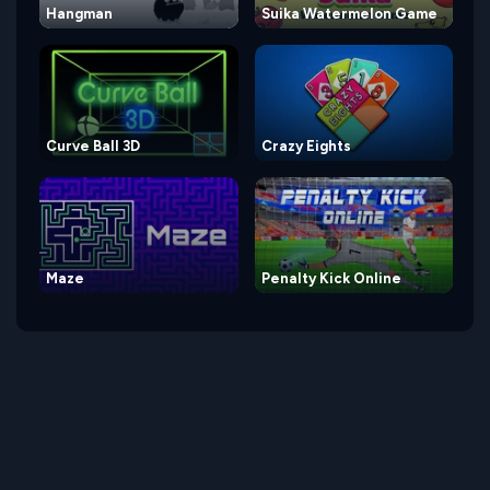
Hangman
Suika Watermelon Game
Curve Ball 3D
Crazy Eights
Maze
Penalty Kick Online