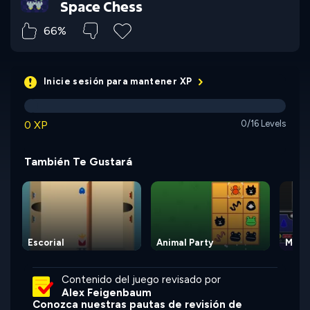
Space Chess
66%
Inicie sesión para mantener XP
0 XP
0/16 Levels
También Te Gustará
Escorial
Animal Party
Magic
Contenido del juego revisado por
Alex Feigenbaum
Conozca nuestras pautas de revisión de