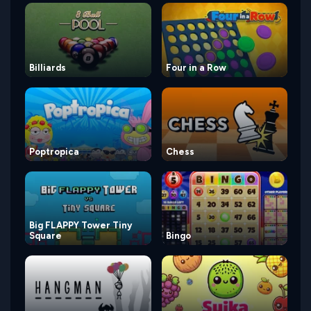
Billiards
Four in a Row
Poptropica
Chess
Big FLAPPY Tower Tiny
Square
Bingo