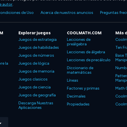
e autor
.
ondiciones de Uso
Acerca de nuestros anuncios
Preguntas fre
OM
Explorar juegos
COOLMATH.COM
Más 
Juegos de estrategia
Lecciones de
Coolm
preálgebra
Juegos de habilidades
Ten Fr
Lecciones de álgebra
Juegos de números
Base T
Lecciones de precálculo
Manipu
re la
Juegos de lógica
Diccionario de
Number
Juegos de memoria
matemáticas
Patter
Juegos clasicos
Líneas
Manipu
Juegos de ciencia
Factores y primas
Math 
Juegos de geografía
Decimales
Coolm
Descarga Nuestras
Propiedades
Coolm
Aplicaciones