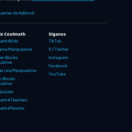
cuentes de Adblock
de Coolmath
Síganos
ath4Kids
TikTok
ame Manipulative
X / Twitter
en Blocks
Instagram
lative
Facebook
 Line Manipulative
YouTube
n Blocks
lative
Quizzes
ath4Teachers
ath4Parents