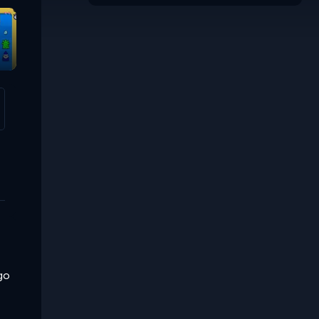
Salvage
go