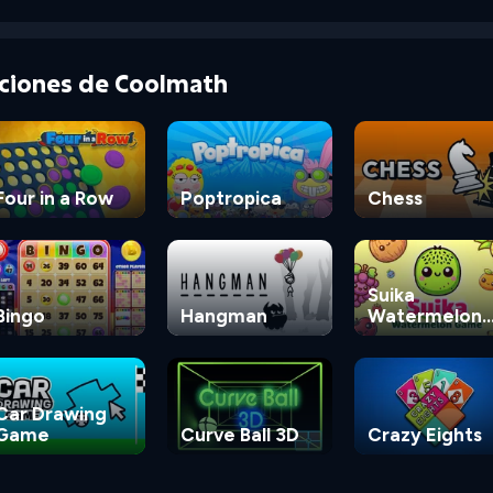
cciones de Coolmath
Four in a Row
Poptropica
Chess
Suika
Bingo
Hangman
Watermelon
Game
Car Drawing
Game
Curve Ball 3D
Crazy Eights