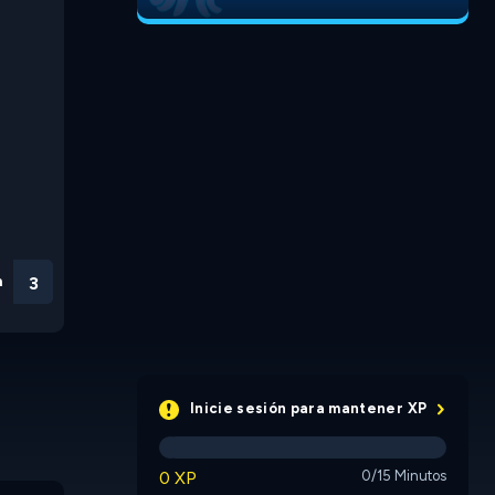
n
3
Inicie sesión para mantener XP
0 XP
0/15 Minutos
Copycat
Space C