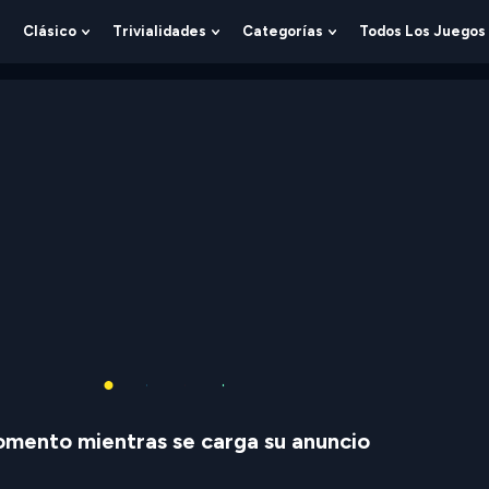
Clásico
Trivialidades
Categorías
Todos Los Juegos
Show
Show
Show
Show
Submenu
Submenu
Submenu
Submenu
For
For
For
For
Lógica
Clásico
Trivialidades
Categorías
mento mientras se carga su anuncio