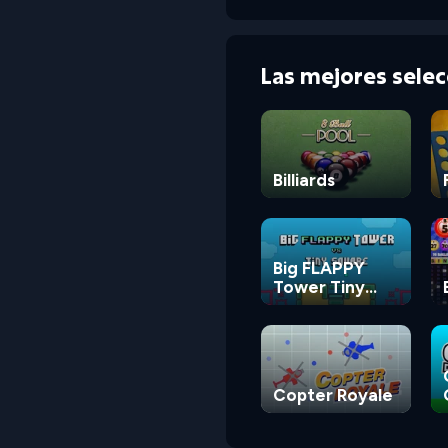
Las mejores sele
Billiards
Big FLAPPY
Tower Tiny
Square
Copter Royale