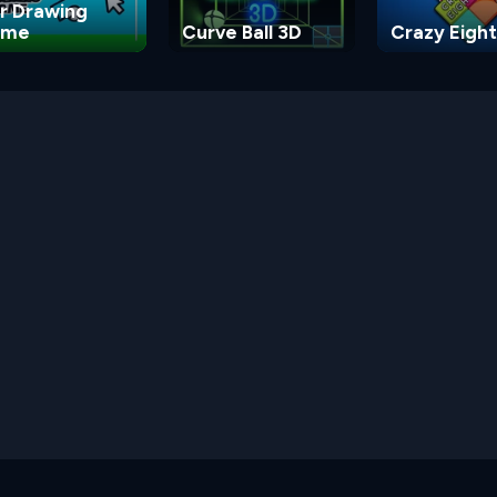
r Drawing
ame
Curve Ball 3D
Crazy Eight