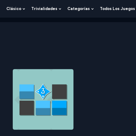
Clásico
Trivialidades
Categorías
Todos Los Juegos
Show
Show
Show
Show
Submenu
Submenu
Submenu
Submenu
For
For
For
For
Lógica
Clásico
Trivialidades
Categorías