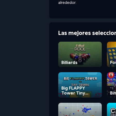
alrededor.
Las mejores selecci
Billiards
Fo
Big FLAPPY
Tower Tiny
Bi
Square