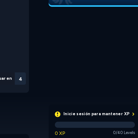
uar en
3
Inicie sesión para mantener XP
0 XP
0/40 Levels
Naboki
UnpuzzleR