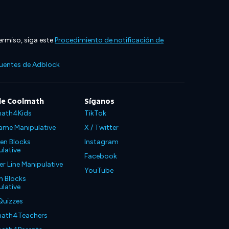
ermiso, siga este
Procedimiento de notificación de
cuentes de Adblock
de Coolmath
Síganos
ath4Kids
TikTok
ame Manipulative
X / Twitter
en Blocks
Instagram
lative
Facebook
 Line Manipulative
YouTube
n Blocks
lative
Quizzes
ath4Teachers