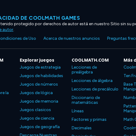
VACIDAD DE COOLMATH GAMES
ntenido protegido por derechos de autor está en nuestro Sitio sin su p
e autor
.
ondiciones de Uso
Acerca de nuestros anuncios
Preguntas fre
OM
Explorar juegos
COOLMATH.COM
Más 
Juegos de estrategia
Lecciones de
Coolm
preálgebra
Juegos de habilidades
Ten Fr
Lecciones de álgebra
Juegos de números
Base T
Lecciones de precálculo
Manipu
re la
Juegos de lógica
Diccionario de
Number
Juegos de memoria
matemáticas
Patter
Juegos clasicos
Líneas
Manipu
Juegos de ciencia
Factores y primas
Math 
Juegos de geografía
Decimales
Coolm
Descarga Nuestras