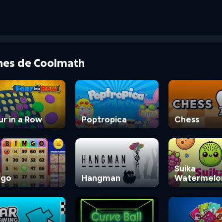
ones de Coolmath
ur in a Row
Poptropica
Chess
Suika
ngo
Hangman
Watermelo
Game