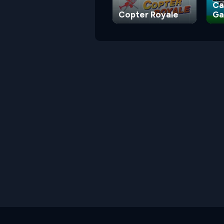
Ca
Copter Royale
G