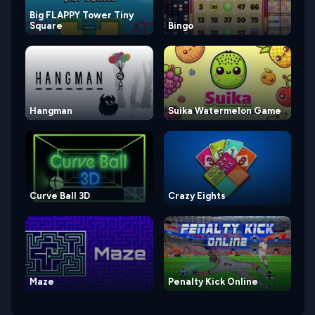
Big FLAPPY Tower Tiny
Square
Bingo
Hangman
Suika Watermelon Game
Curve Ball 3D
Crazy Eights
Maze
Penalty Kick Online