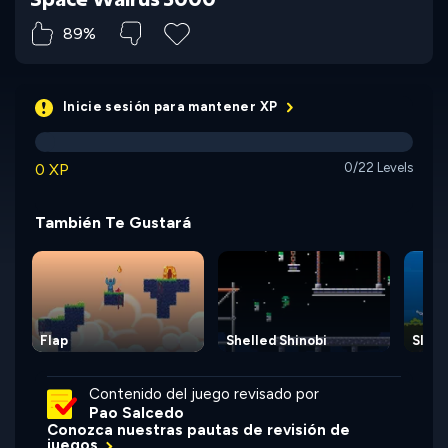
89%
Inicie sesión para mantener XP
0 XP
0/22 Levels
También Te Gustará
Flap
Shelled Shinobi
Slipp
Contenido del juego revisado por
Pao Salcedo
Conozca nuestras pautas de revisión de
juegos