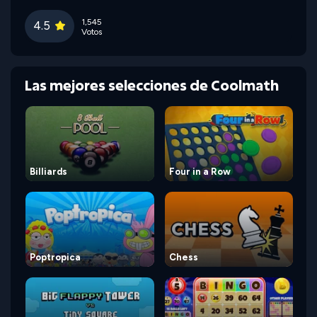
1,545
4.5
Votos
Las mejores selecciones de Coolmath
Billiards
Four in a Row
Poptropica
Chess