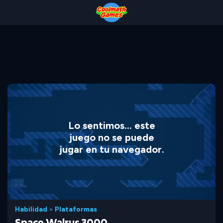
Skip
Skip
Skip
Skip
to
to
to
to
Top
Navigation
Main
Footer
of
Content
Page
Lo sentimos... este
juego no se puede
jugar en tu navegador.
Habilidad
>
Plataformas
Space Walrus 3000