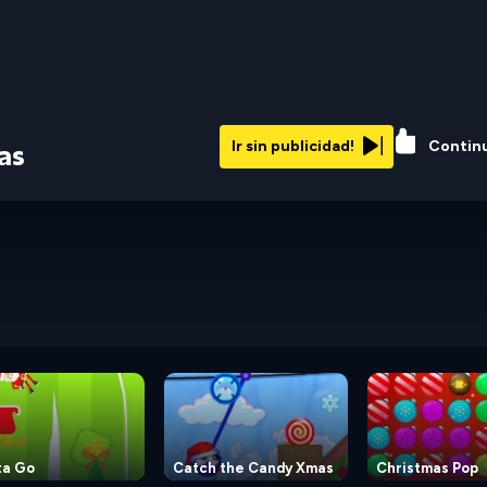
84%
Ir sin publicidad!
Contin
as
ta Go
Catch the Candy Xmas
Christmas Pop