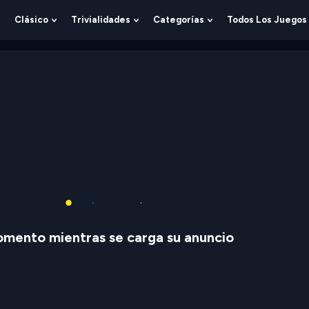
Clásico
Trivialidades
Categorías
Todos Los Juegos
Show
Show
Show
Show
Submenu
Submenu
Submenu
Submenu
For
For
For
For
Lógica
Clásico
Trivialidades
Categorías
mento mientras se carga su anuncio