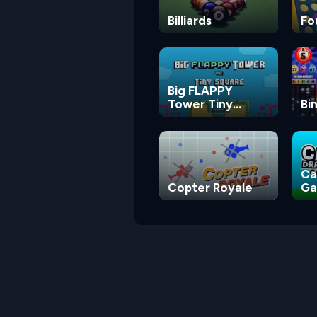
Billiards
Fo
Big FLAPPY
Tower Tiny
Bi
Square
Ca
Copter Royale
G