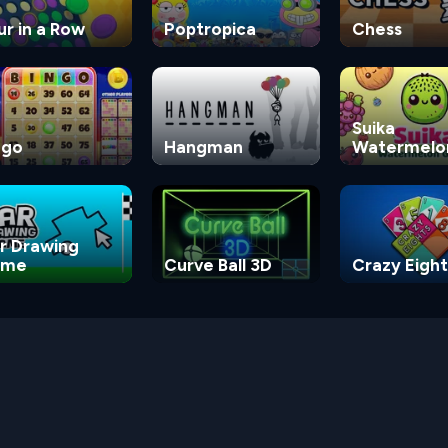
ur in a Row
Poptropica
Chess
Suika
ngo
Hangman
Watermelo
Game
r Drawing
ame
Curve Ball 3D
Crazy Eight