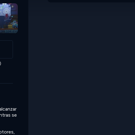
)
alcanzar
ntras se
ptores,