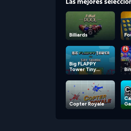
Las mejores selecci
Billiards
Fo
Big FLAPPY
Tower Tiny
Bi
Square
Ca
Copter Royale
G