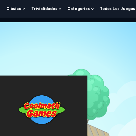
Clásico
Trivialidades
Categorías
Todos Los Juegos
Show
Show
Show
Show
Submenu
Submenu
Submenu
Submenu
For
For
For
For
Lógica
Clásico
Trivialidades
Categorías