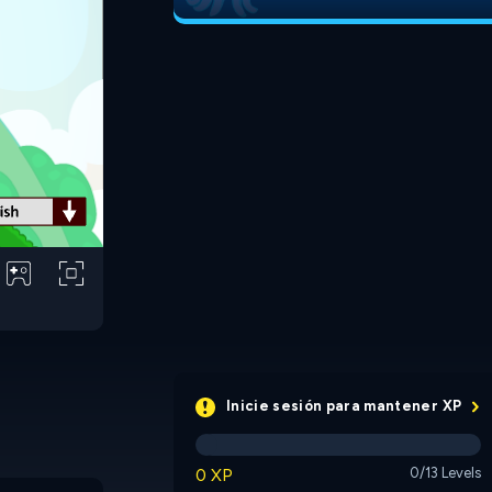
Inicie sesión para mantener XP
0 XP
0/13 Levels
Wheely 6
Wheely 7