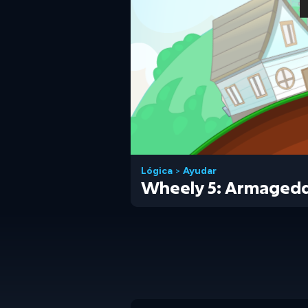
Lógica
>
Ayudar
Wheely 5: Armaged