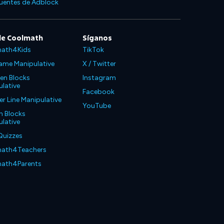
cuentes de Adblock
de Coolmath
Síganos
ath4Kids
TikTok
ame Manipulative
X / Twitter
en Blocks
Instagram
lative
Facebook
 Line Manipulative
YouTube
n Blocks
lative
Quizzes
ath4Teachers
ath4Parents