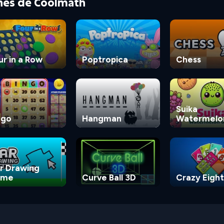
ones de Coolmath
ur in a Row
Poptropica
Chess
Suika
ngo
Hangman
Watermelo
Game
r Drawing
ame
Curve Ball 3D
Crazy Eight