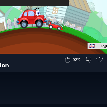
92%
don