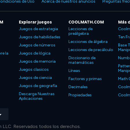
ondiciones de Uso
Acerca de nuestros anuncios
Preguntas fre
OM
Explorar juegos
COOLMATH.COM
Más 
Juegos de estrategia
Lecciones de
Coolm
preálgebra
Juegos de habilidades
Ten Fr
Lecciones de álgebra
Juegos de números
Base T
Lecciones de precálculo
Manipu
re la
Juegos de lógica
Diccionario de
Number
Juegos de memoria
matemáticas
Patter
Juegos clasicos
Líneas
Manipu
Juegos de ciencia
Factores y primas
Math 
Juegos de geografía
Decimales
Coolm
Descarga Nuestras
Propiedades
Coolm
Aplicaciones
LLC. Reservados todos los derechos.