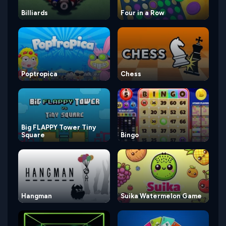
Billiards
Four in a Row
Poptropica
Chess
Big FLAPPY Tower Tiny
Square
Bingo
Hangman
Suika Watermelon Game