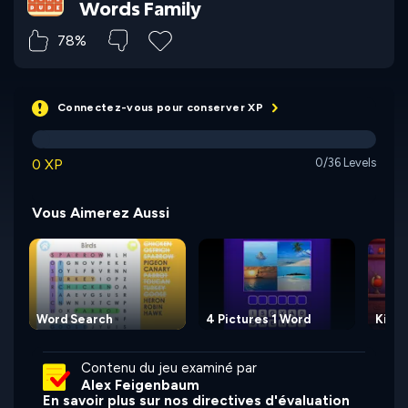
Words Family
78%
Connectez-vous pour conserver XP
0 XP
0/36 Levels
Vous Aimerez Aussi
Word Search
4 Pictures 1 Word
Kitty
Contenu du jeu examiné par
Alex Feigenbaum
En savoir plus sur nos directives d'évaluation