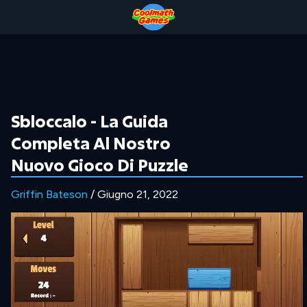
Skip
Skip
Skip
Skip
to
to
to
to
Top
Navigation
Main
Footer
of
Content
Page
Sbloccalo - La Guida
Completa Al Nostro
Nuovo Gioco Di Puzzle
Griffin Bateson
/ Giugno 21, 2022