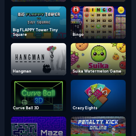
Big FLAPPY Tower Tiny
Square
Bingo
Hangman
Suika Watermelon Game
Curve Ball 3D
Crazy Eights