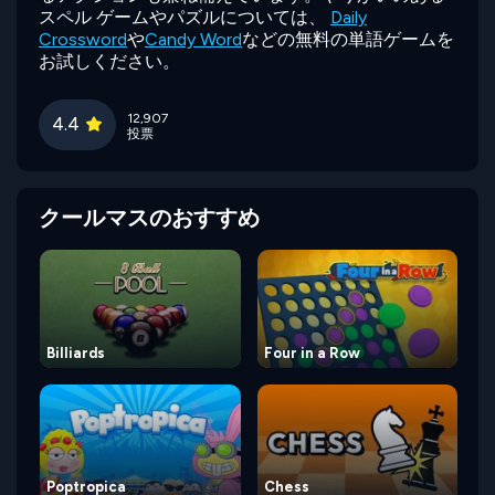
スペル ゲームやパズルについては、
Daily
Crossword
や
Candy Word
などの無料の単語ゲームを
お試しください。
12,907
4.4
投票
クールマスのおすすめ
Billiards
Four in a Row
Poptropica
Chess