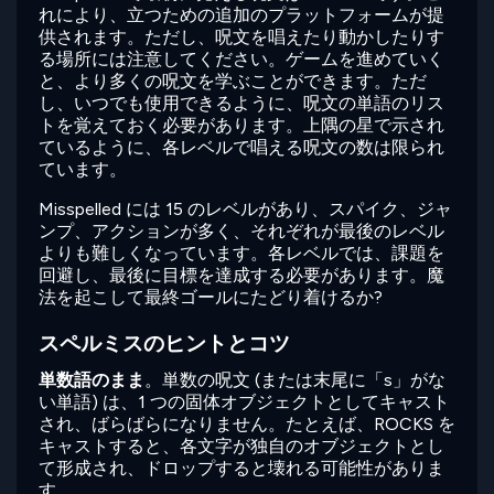
れにより、立つための追加のプラットフォームが提
供されます。ただし、呪文を唱えたり動かしたりす
る場所には注意してください。ゲームを進めていく
と、より多くの呪文を学ぶことができます。ただ
し、いつでも使用できるように、呪文の単語のリス
トを覚えておく必要があります。上隅の星で示され
ているように、各レベルで唱える呪文の数は限られ
ています。
Misspelled には 15 のレベルがあり、スパイク、ジャ
ンプ、アクションが多く、それぞれが最後のレベル
よりも難しくなっています。各レベルでは、課題を
回避し、最後に目標を達成する必要があります。魔
法を起こして最終ゴールにたどり着けるか?
スペルミスのヒントとコツ
単数語のまま
。単数の呪文 (または末尾に「s」がな
い単語) は、1 つの固体オブジェクトとしてキャスト
され、ばらばらになりません。たとえば、ROCKS を
キャストすると、各文字が独自のオブジェクトとし
て形成され、ドロップすると壊れる可能性がありま
す。