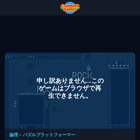
Skip
Skip
Skip
Skip
to
to
to
to
Top
Navigation
Main
Footer
of
Content
Page
申し訳ありません...この
ゲームはブラウザで再
生できません。
論理
>
パズルプラットフォーマー