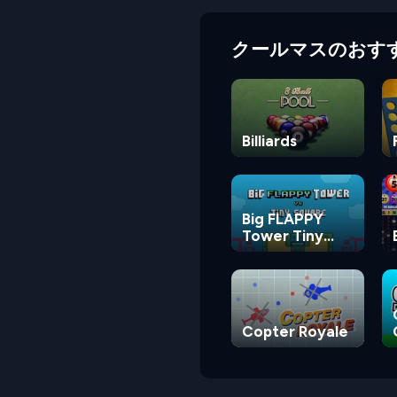
クールマスのおす
Billiards
Big FLAPPY
Tower Tiny
Square
Copter Royale