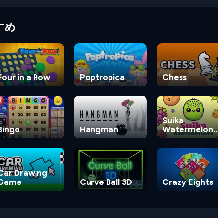
すめ
Four in a Row
Poptropica
Chess
Suika
Bingo
Hangman
Watermelon
Game
Car Drawing
Game
Curve Ball 3D
Crazy Eights