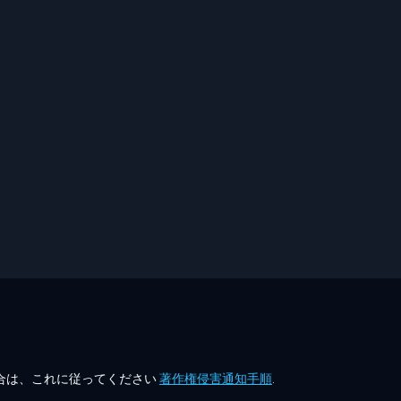
合は、これに従ってください
著作権侵害通知手順
.