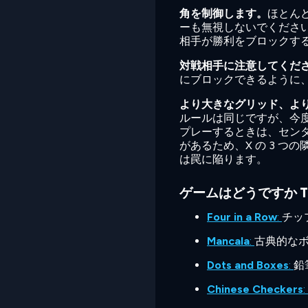
角を制御します。
ほとん
ーも無視しないでくださ
相手が勝利をブロックす
対戦相手に注意してくだ
にブロックできるように
より大きなグリッド、よ
ルールは同じですが、今度
プレーするときは、センタ
があるため、X の 3 
は罠に陥ります。
ゲームはどうですか Tic 
Four in a Row
:
チッ
Mancala
:
古典的な
Dots and Boxes
:
鉛
Chinese Checkers
: