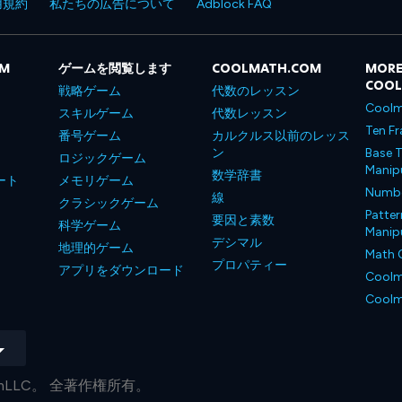
用規約
私たちの広告について
Adblock FAQ
OM
ゲームを閲覧します
COOLMATH.COM
MORE
COO
戦略ゲーム
代数のレッスン
Coolm
スキルゲーム
代数レッスン
Ten Fr
番号ゲーム
カルクルス以前のレッス
ン
Base T
ロジックゲーム
Manipu
数学辞書
ート
メモリゲーム
Number
線
クラシックゲーム
Patter
要因と素数
科学ゲーム
Manipu
デシマル
地理的ゲーム
Math 
プロパティー
アプリをダウンロード
Coolm
Coolm
.comLLC。 全著作権所有。