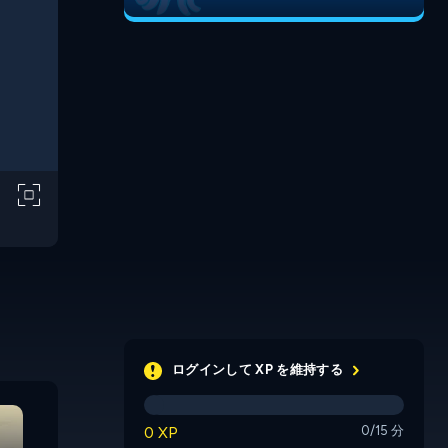
ログインして XP を維持する
Pirate Ba
Snakes and Ladders
Ludo
Ahoy!
0 XP
0/15 分