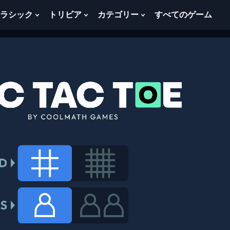
ラシック
トリビア
カテゴリー
すべてのゲーム
w
Show
Show
Show
menu
Submenu
Submenu
Submenu
For
For
For
ク
ト
カ
ラ
リ
テ
シ
ビ
ゴ
ッ
ア
リ
ク
ー