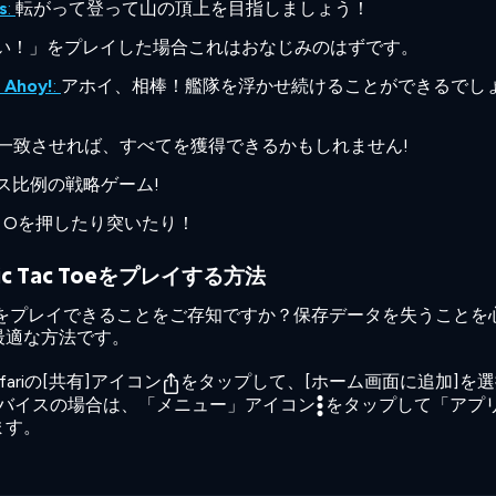
s
:
転がって登って山の頂上を目指しましょう！
い！」をプレイした場合これはおなじみのはずです。
s Ahoy!
:
アホイ、相棒！艦隊を浮かせ続けることができるでし
を一致させれば、すべてを獲得できるかもしれません!
ス比例の戦略ゲーム!
とOを押したり突いたり！
 Tac Toeをプレイする方法
 Toeをプレイできることをご存知ですか？保存データを失うことを
最適な方法です。
ariの[共有]アイコン
をタップして、[ホーム画面に追加]を選
dデバイスの場合は、「メニュー」アイコン
をタップして「アプ
ます。