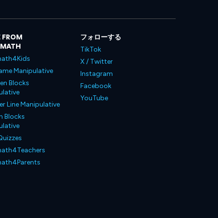
 FROM
フォローする
LMATH
TikTok
ath4Kids
X / Twitter
ame Manipulative
Instagram
en Blocks
Facebook
lative
YouTube
 Line Manipulative
n Blocks
lative
Quizzes
ath4Teachers
ath4Parents