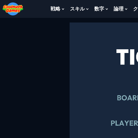
Skip
Skip
Skip
Skip
to
to
to
to
戦略
スキル
数字
論理
ク
Show
Show
Show
Sho
Top
Navigation
Main
Footer
Submenu
Submenu
Submenu
Sub
of
Content
For
For
For
For
Page
戦
ス
数
論
略
キ
字
理
ル