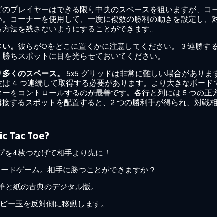
どのプレイヤーはできる限り中央のスペースを狙いますが、コ
い。コーナーを使用して、一度に複数の勝利の動きを設定し、
る方法を残さないようにすることができます。
さい。
彼らがOをどこに置くかに注意してください。 3 連勝す
、勝ちスポットに目を光らせておいてください。
り多くのスペース。
5x5 グリッドは非常に難しい場合がありま
は 4 つ連続して取得する必要があります。より大きなボード
ーをコントロールするのが最善です。各行と列には 5 つの正
つの隣接するスポットを配置すると、2 つの勝利手が得られ、対戦
Tac Toe?
プを4枚つなげて相手より先に！
ボードゲーム。相手に勝つことができますか？
筆と紙の古典のデジタル版。
ビー玉を反対側に移動します。