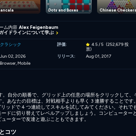
ancala
Dots and Boxes
Chinese Checker
ーム内容
Alex Feigenbaum
ガイドラインについて学ぶ
クラシック
評価:
4.5 / 5
(252,679 投
票)
Jun 02, 2026
リリース:
Aug 01, 2017
Browser, Mobile
です。自分の順番で、グリッド上の任意の場所をクリックして、
ます。あなたの目標は、対戦相手よりも早く 3 連勝することです
 グリッドで 4 つ連続してスキルを試してみてください。それで
モードに切り替えてレベルアップしましょう。コンピューター
ピューターで友達と遊ぶこともできます。
ントとコツ