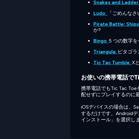
Snakes and Ladder
Ludo
:
「ごめんなさ
Pirate Battle: Ship
か?
Bingo
:
5 つの数字
Triangula
:
ピタゴラ
Tic Tac Tumble
:
X
お使いの携帯電話でTic
携帯電話でもTic Tac
配せずにプレイするのに
iOSデバイスの場合は、Saf
するだけです。Androi
インストール」を選択し