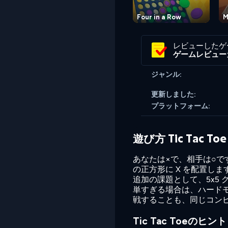
Four in a Row
M
レビューしたゲ
ゲームレビュー
ジャンル:
更新しました:
プラットフォーム:
遊び方 Tic Tac Toe
あなたは×で、相手は○
の正方形に X を配置し
追加の課題として、5x5
単すぎる場合は、ハード
戦することも、同じコン
Tic Tac Toeのヒ