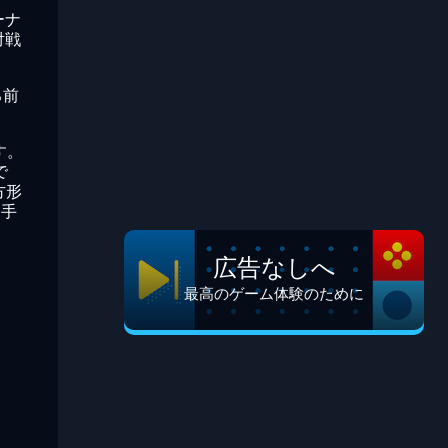
ーナ
対戦
る前
す。
で
方形
相手
広告なしへ
最高のゲーム体験のために