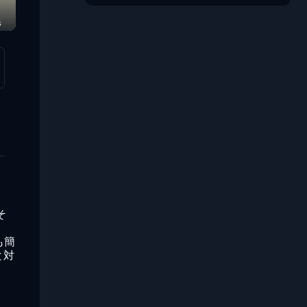
s
そ
。
も簡
と対