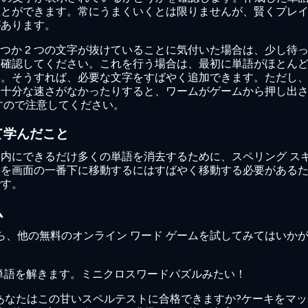
ことができます。常にうまくいくとは限りませんが、賢くプレ
があります。
 つか 2 つの文字が抜けていることに気付いた場合は、少し待
を確認してください。これを行う場合は、最初に単語がほとん
い。そうすれば、必要な文字をすばやく追加できます。ただし
、十分な速さがなかったりすると、ワームがゲームから押し出
すので注意してください。
て学んだこと
内にできるだけ多くの単語を消去するために、スペリング ス
ムを画面の一番下に移動するにはすばやく移動する必要がある
です。
ム
いるなら、他の無料のオンライン ワード ゲームを試してみてはいか
の単語を解きます。ミニクロスワードパズルみたい！
！あなたはこの甘いスペルテストに合格できますか?ケーキをマ