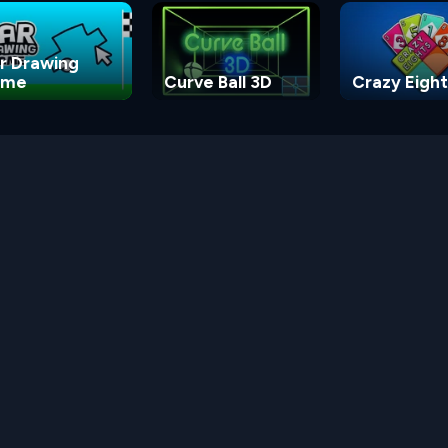
r Drawing
ame
Curve Ball 3D
Crazy Eight