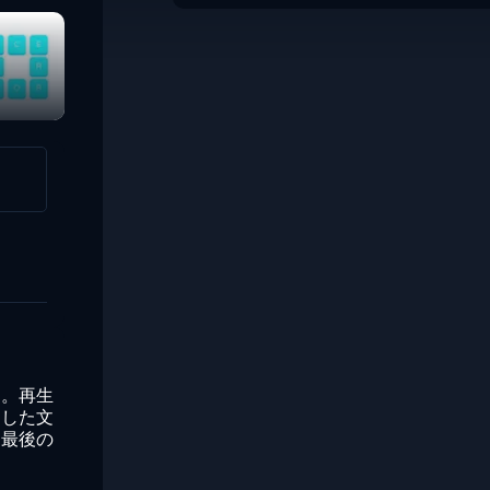
Candy Word
す。再生
用した文
て最後の