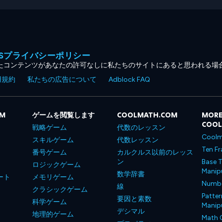
MESプライバシーポリシー
たコンテンツがあなたの許可なしに私たちのサイトにあると思われる場
用規約
私たちの広告について
Adblock FAQ
OM
ゲームを閲覧します
COOLMATH.COM
MORE
COO
戦略ゲーム
代数のレッスン
Coolm
スキルゲーム
代数レッスン
Ten Fr
番号ゲーム
カルクルス以前のレッス
ン
Base T
ロジックゲーム
Manipu
数学辞書
ート
メモリゲーム
Number
線
クラシックゲーム
Patter
要因と素数
科学ゲーム
Manipu
デシマル
地理的ゲーム
Math 