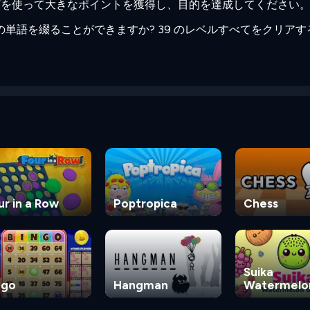
プを使って大きなポイントを獲得し、目的を達成してください
の行の単語を綴ることができますか? 39 のレベルすべてをクリア
ur in a Row
Poptropica
Chess
Suika
ngo
Hangman
Watermelo
Game