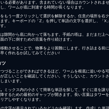
れている必要があります。含まれていない場合はカウントされま
動し、ワームが底に到達する時間が長くなります。
字をもう一度クリックして選択を解除するか、任意の場所を右
ます。キーボードの「Z」を押して単語の文字を選択し、「X
ます。
ムは隙間から底に向かって落ちます。手紙の塔は、まだまだ上
画面の下に倒すための言葉を作り続けます。
に移動させることで、物事をより困難にします。行き詰まる前
早く作れるか試してみてください!
コツ
くつづることができればできるほど、ワームを根底に追いやる
ルが正しいことを確認してください。そうしないと、カウント
てしまいます。
す。
ミックス内の小さくて簡単な単語を探して、すぐに道を譲
下降するための最初のギャップが開きます。長い言葉はタワー
クリアしやすくなります。
S の文字が表示されているかどうかを確認します。作成した単