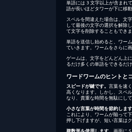
単語には 3 文字以上が含ま
語が長いほどタワーが下に移
スペルを間違えた場合は、文
して最後の文字の選択を解除し
て文字を削除することもでき
単語を送信し始めると、ワー
ていきます。ワームをさらに
ゲームは、文字をどんどん上
るだけ多くの単語をできるだけ
ワードワームのヒントと
スピードが鍵です。
言葉を速
高くなります。しかし、スペ
なり、貴重な時間を無駄にし
小さな言葉が時間を節約しま
これにより、ワームが陥って
押し下げますが、短い言葉は
複数形を使用します。
画面に 