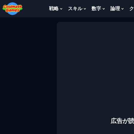
Skip
Skip
Skip
Skip
to
to
to
to
戦略
スキル
数字
論理
ク
Show
Show
Show
Sho
Top
Navigation
Main
Footer
Submenu
Submenu
Submenu
Sub
of
Content
For
For
For
For
Page
戦
ス
数
論
略
キ
字
理
ル
広告が