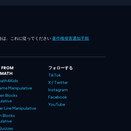
合は、これに従ってください
著作権侵害通知手順
.
 FROM
フォローする
LMATH
TikTok
ath4Kids
X / Twitter
ame Manipulative
Instagram
en Blocks
Facebook
lative
YouTube
 Line Manipulative
n Blocks
lative
Quizzes