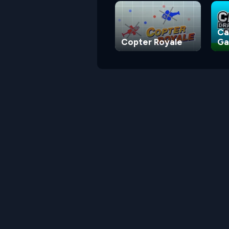
Ca
Copter Royale
G