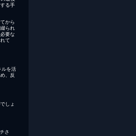
イする手
ってから
ど綴られ
、必要な
されて
キルを活
ため、反
がでしょ
ッチさ