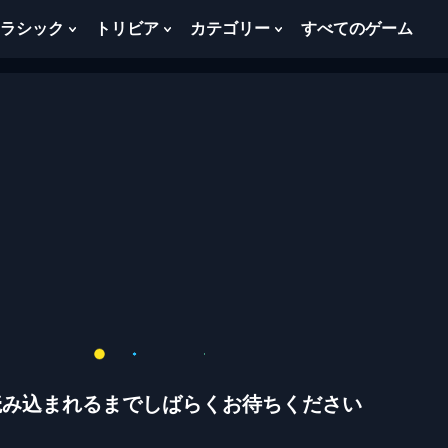
ラシック
トリビア
カテゴリー
すべてのゲーム
w
Show
Show
Show
menu
Submenu
Submenu
Submenu
For
For
For
ク
ト
カ
ラ
リ
テ
シ
ビ
ゴ
ッ
ア
リ
ク
ー
読み込まれるまでしばらくお待ちください