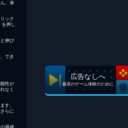
せん。単
クリック
」を押し
へと伸び
に、でき
広告なしへ
可能性が
最高のゲーム体験のために
されなく
ります。
をさらに
語の最後