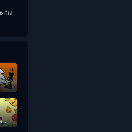
。
するには、
n