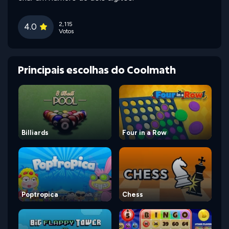
2,115
4.0
Votos
Principais escolhas do Coolmath
Billiards
Four in a Row
Poptropica
Chess