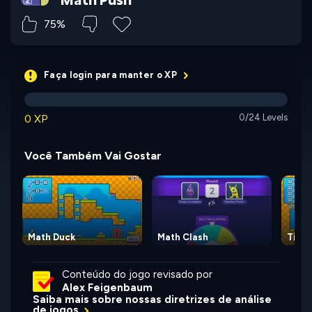
75%
Faça login para manter o XP
0 XP
0/24 Levels
Você Também Vai Gostar
Math Duck
Math Clash
Times
Conteúdo do jogo revisado por
Alex Feigenbaum
Saiba mais sobre nossas diretrizes de análise
de jogos