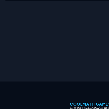
COOLMATH GAM
如果您认为未经您的许可