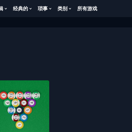
辑
经典的
琐事
类别
所有游戏
Show
Show
Show
Show
enu
Submenu
Submenu
Submenu
Submenu
For
For
For
For
逻
经
琐
类
辑
典
事
别
的