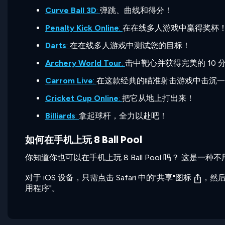
Curve Ball 3D
:
弹跳、曲线和得分！
Penalty Kick Online
:
在在线多人游戏中赢得奖杯
Darts
:
在在线多人游戏中测试您的目标！
Archery World Tour
:
击中靶心并获得完美的 10 
Carrom Live
:
在这款经典的瞄准射击游戏中击沉一
Cricket Cup Online
:
把它从地上打出来！
Billiards
:
拿起球杆，全力以赴吧！
如何在手机上玩 8 Ball Pool
你知道你也可以在手机上玩 8 Ball Pool 吗？ 这是
对于 iOS 设备，只需点击 Safari 中的"共享"图标
，然后
用程序"。