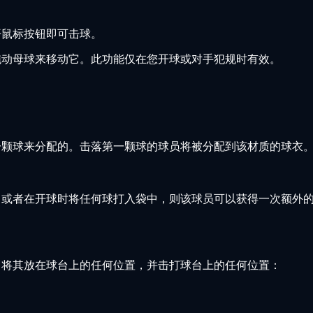
开鼠标按钮即可击球。
拖动母球来移动它。此功能仅在您开球或对手犯规时有效。
一颗球来分配的。击落第一颗球的球员将被分配到该材质的球衣
，或者在开球时将任何球打入袋中，则该球员可以获得一次额外
，将其放在球台上的任何位置，并击打球台上的任何位置：