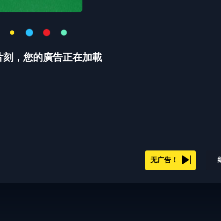
片刻，您的廣告正在加載
无广告！