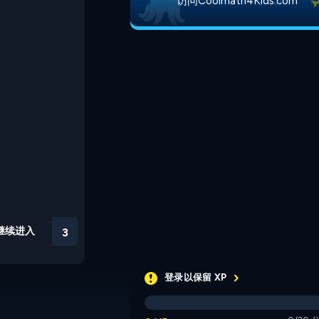
访问Coolmath4Kids.com
继续进入
2
登录以保留 XP