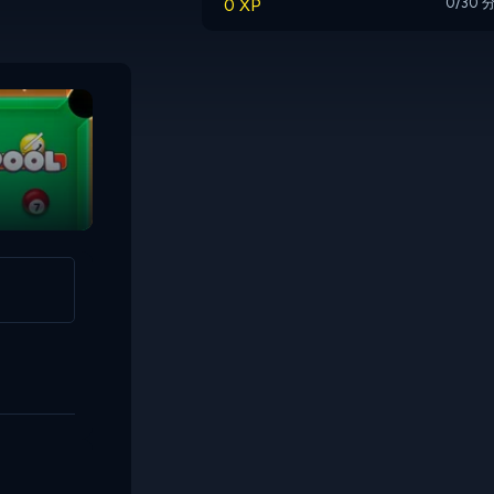
0 XP
0/30 
Archery World 
Darts