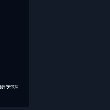
选择"安装应