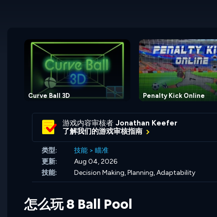
Curve Ball 3D
Penalty Kick Online
游戏内容审核者
Jonathan Keefer
了解我们的游戏审核指南
类型:
技能
>
瞄准
更新:
Aug 04, 2026
技能:
Decision Making,
Planning,
Adaptability
怎么玩 8 Ball Pool