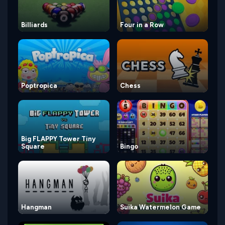
Billiards
Four in a Row
Poptropica
Chess
Big FLAPPY Tower Tiny
Square
Bingo
Hangman
Suika Watermelon Game