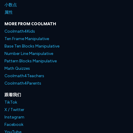
小数点
属性
MORE FROM COOLMATH
Coolmath4Kids
Ten Frame Manipulative
Base Ten Blocks Manipulative
Number Line Manipulative
Pattern Blocks Manipulative
Math Quizzes
Coolmath4Teachers
Coolmath4Parents
跟着我们
TikTok
X / Twitter
Instagram
Facebook
YouTube