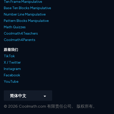
Ten Frame Manipulative
Base Ten Blocks Manipulative
Number Line Manipulative
Pattern Blocks Manipulative
Math Quizzes
Coolmath4Teachers
Coolmath4Parents
跟着我们
TikTok
X / Twitter
Instagram
Facebook
YouTube
简体中文
© 2026 Coolmath.com 有限责任公司。 版权所有。