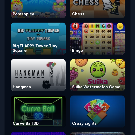
Poptropica
Chess
Big FLAPPY Tower Tiny
Square
Bingo
Hangman
Suika Watermelon Game
Curve Ball 3D
Crazy Eights