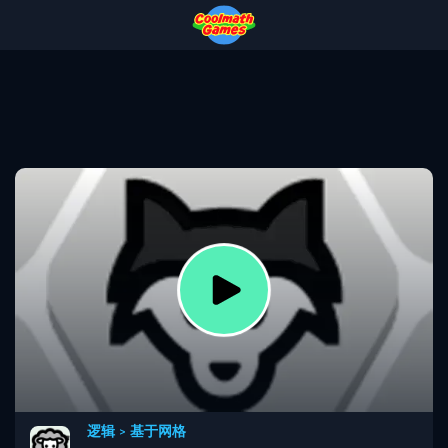
Skip
Skip
Skip
Skip
to
to
to
to
Top
Navigation
Main
Footer
of
Content
Page
逻辑
>
基于网格