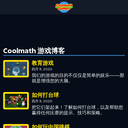
Skip
Skip
Skip
Skip
to
to
to
to
Top
Navigation
Main
Footer
of
Content
Page
Coolmath 游戏博客
教育游戏
四月 9, 2020
我们的游戏的目的不仅仅是简单的娱乐——那
就是增强您的大脑。
如何打台球
四月 9, 2020
把它们架起来！了解如何打台球，以及帮助您
赢得任何比赛的提示、技巧和策略。
如何玩中国跳棋