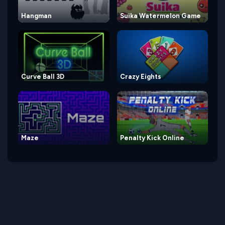
Hangman
Suika Watermelon Game
Curve Ball 3D
Crazy Eights
Maze
Penalty Kick Online