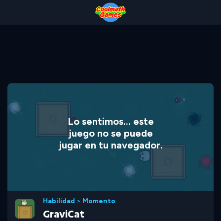
Skip
Skip
Skip
Skip
to
to
to
to
Top
Navigation
Main
Footer
of
Content
Page
Lo sentimos... este
juego no se puede
jugar en tu navegador.
Habilidad
>
Momento
GraviCat