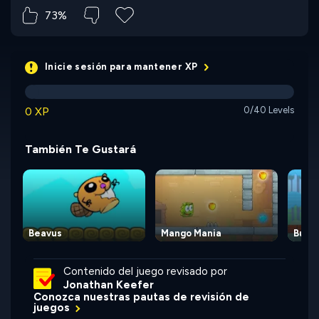
73%
Inicie sesión para mantener XP
0 XP
0/40 Levels
También Te Gustará
Beavus
Mango Mania
Bunn
Contenido del juego revisado por
Jonathan Keefer
Conozca nuestras pautas de revisión de
juegos