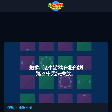
Skip
Skip
Skip
Skip
to
to
to
to
Top
Navigation
Main
Footer
of
Content
Page
抱歉...这个游戏在您的浏
览器中无法播放。
逻辑
>
抽象拼图