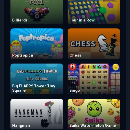
Billiards
Four in a Row
Poptropica
Chess
Big FLAPPY Tower Tiny
Square
Bingo
Hangman
Suika Watermelon Game