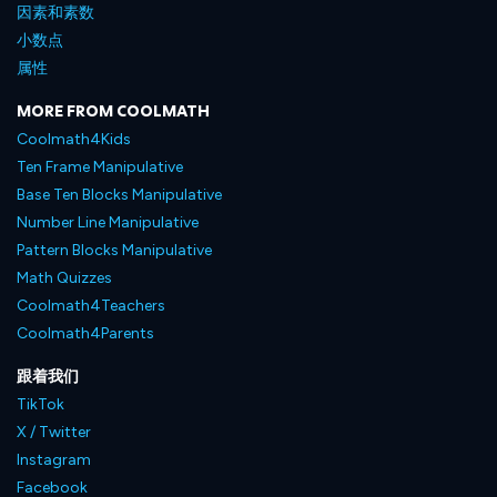
因素和素数
小数点
属性
MORE FROM COOLMATH
Coolmath4Kids
Ten Frame Manipulative
Base Ten Blocks Manipulative
Number Line Manipulative
Pattern Blocks Manipulative
Math Quizzes
Coolmath4Teachers
Coolmath4Parents
跟着我们
TikTok
X / Twitter
Instagram
Facebook