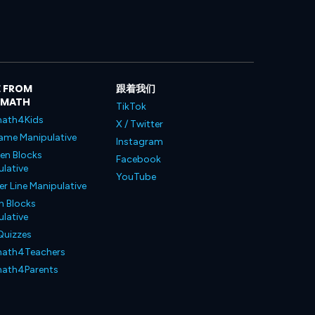
 FROM
跟着我们
LMATH
TikTok
ath4Kids
X / Twitter
ame Manipulative
Instagram
en Blocks
Facebook
lative
YouTube
 Line Manipulative
n Blocks
lative
Quizzes
ath4Teachers
ath4Parents