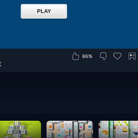
86%
t