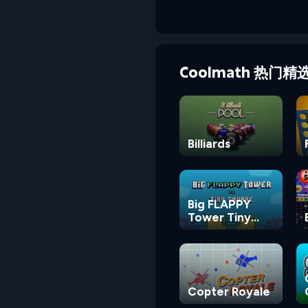
Coolmath 热门精
Billiards
Big FLAPPY
Tower Tiny
Square
Copter Royale