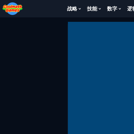
Skip
Skip
Skip
Skip
to
to
to
to
战略
技能
数字
逻
Show
Show
Show
Top
Navigation
Main
Footer
Submenu
Submenu
Subm
of
Content
For
For
For
Page
战
技
数
略
能
字