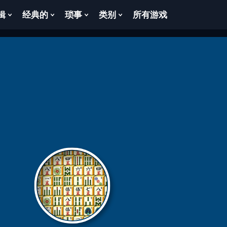
辑
经典的
琐事
类别
所有游戏
Show
Show
Show
Show
enu
Submenu
Submenu
Submenu
Submenu
For
For
For
For
逻
经
琐
类
辑
典
事
别
的