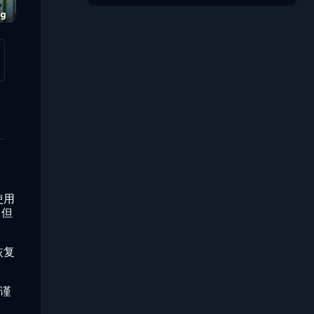
ng
Monster 
使用
，但
恢复
必谨