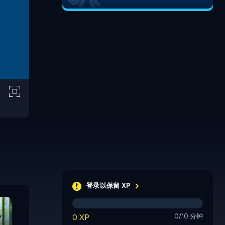
登录以保留 XP
Pet Mahjongg
Transport Mahjong
0 XP
0/10 分钟