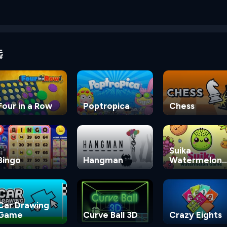
选
Four in a Row
Poptropica
Chess
Suika
Bingo
Hangman
Watermelon
Game
Car Drawing
Game
Curve Ball 3D
Crazy Eights