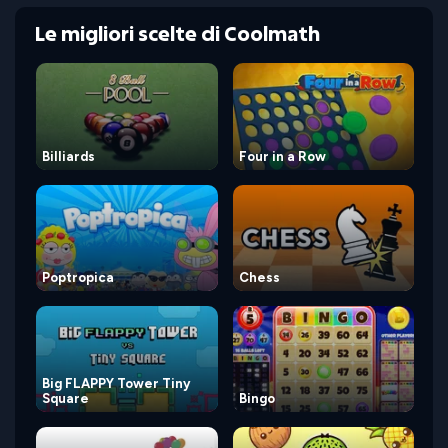
Le migliori scelte di Coolmath
Billiards
Four in a Row
Poptropica
Chess
Big FLAPPY Tower Tiny
Square
Bingo