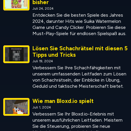
bisher
Juli 24, 2024
Entdecken Sie die besten Spiele des Jahres
2024, darunter Hits wie Suika Watermelon
Game und Candy Clicker. Probieren Sie diese
Must-Play-Spiele für endlosen Spielspaß aus.
Lösen Sie Schachrätsel mit diesen 5
Tipps und Tricks
Juli 19, 2024
Verbessern Sie Ihre Schachfähigkeiten mit
unserem umfassenden Leitfaden zum Lösen
von Schachrätseln, der Einblicke in Übung,
Geduld und taktische Meisterschaft bietet.
Wie man Bloxd.io spielt
Juli 1, 2024
Verbessern Sie Ihr Bloxd.io-Erlebnis mit
unserem ausführlichen Leitfaden. Meistern
Sie die Steuerung, probieren Sie neue