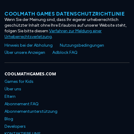
COOLMATH GAMES DATENSCHUTZRICHTLINIE
Wenn Sie der Meinung sind, dass Ihr eigener urheberrechtlich
geschützter Inhalt ohne Ihre Erlaubnis auf unserer Website steht,
folgen Sie bitte diesem
Verfahren zur Meldung einer
Urheberrechtsverletzung
.
Hinweis bei der Abholung
Nutzungsbedingungen
Über unsere Anzeigen
Adblock FAQ
COOLMATHGAMES.COM
Games for Kids
Über uns
Eltern
Abonnement FAQ
Abonnementunterstützung
Blog
Developers
KONTAKTIERE UNS