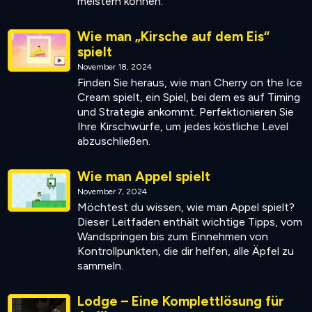
meistern können.
Wie man „Kirsche auf dem Eis“
spielt
November 18, 2024
Finden Sie heraus, wie man Cherry on the Ice
Cream spielt, ein Spiel, bei dem es auf Timing
und Strategie ankommt. Perfektionieren Sie
Ihre Kirschwürfe, um jedes köstliche Level
abzuschließen.
Wie man Appel spielt
November 7, 2024
Möchtest du wissen, wie man Appel spielt?
Dieser Leitfaden enthält wichtige Tipps, vom
Wandspringen bis zum Einnehmen von
Kontrollpunkten, die dir helfen, alle Äpfel zu
sammeln.
Lodge – Eine Komplettlösung für