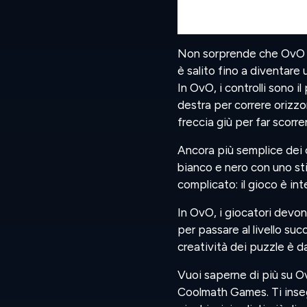
Non sorprende che OvO sia
è salito fino a diventare
In OvO, i controlli sono il
destra per correre orizzon
freccia giù per far scorre
Ancora più semplice dei c
bianco e nero con uno st
complicato: il gioco è in
In OvO, i giocatori devon
per passare al livello suc
creatività dei puzzle è d
Vuoi saperne di più su 
Coolmath Games. Ti inseg