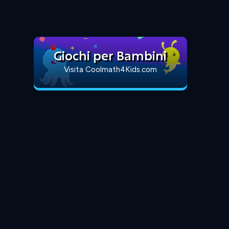
Giochi per Bambini
Visita Coolmath4Kids.com