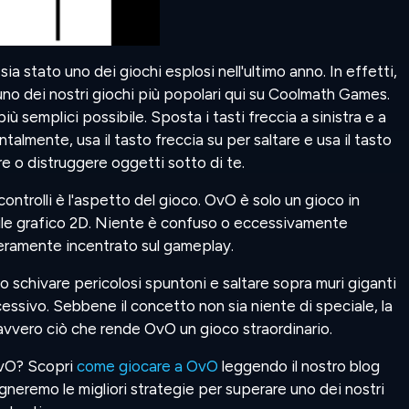
 stato uno dei giochi esplosi nell'ultimo anno. In effetti,
 uno dei nostri giochi più popolari qui su Coolmath Games.
 più semplici possibile. Sposta i tasti freccia a sinistra e a
talmente, usa il tasto freccia su per saltare e usa il tasto
re o distruggere oggetti sotto di te.
ontrolli è l'aspetto del gioco. OvO è solo un gioco in
ile grafico 2D. Niente è confuso o eccessivamente
teramente incentrato sul gameplay.
o schivare pericolosi spuntoni e saltare sopra muri giganti
cessivo. Sebbene il concetto non sia niente di speciale, la
avvero ciò che rende OvO un gioco straordinario.
OvO? Scopri
come giocare a OvO
leggendo il nostro blog
neremo le migliori strategie per superare uno dei nostri