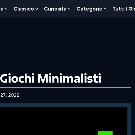
ca
Classico
Curiosità
Categorie
Tutti I Gi
Show
Show
Show
Show
u
Submenu
Submenu
Submenu
Submenu
For
For
For
For
Logica
Classico
Curiosità
Categorie
 Giochi Minimalisti
 27, 2022